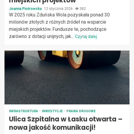
miejskich projektów
Joanna Piotrowska
12 stycznia 2026
382
W 2025 roku Zduńska Wola pozyskała ponad 30
milionów złotych z różnych źródeł na wsparcie
miejskich projektów. Fundusze te, pochodzące
zarówno z dotacji unijnych, jak...
Czytaj dalej
INFRASTRUKTURA
INWESTYCJE
PRAWA DROGOWE
Ulica Szpitalna w Łasku otwarta –
nowa jakość komunikacji!