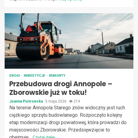
DROGI
INWESTYCJE
REMONTY
Przebudowa drogi Annopole –
Zborowskie już w toku!
Joanna Piotrowska
5 maja 2026
219
Na terenie Annopola Starego znów widoczny jest ruch
ciężkiego sprzętu budowlanego. Rozpoczęto kolejny
etap modernizacji drogi powiatowej, która prowadzi do
miejscowości Zborowskie. Przedsięwzięcie to
obejmuje...
Czytaj dalej