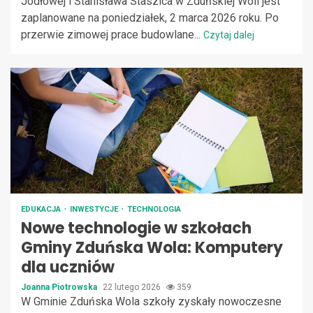
Jodłowej i Stanisława Staszica w Zduńskiej Woli jest
zaplanowane na poniedziałek, 2 marca 2026 roku. Po
przerwie zimowej prace budowlane...
Czytaj dalej
EDUKACJA
INWESTYCJE
TECHNOLOGIA
Nowe technologie w szkołach
Gminy Zduńska Wola: Komputery
dla uczniów
Joanna Piotrowska
22 lutego 2026
359
W Gminie Zduńska Wola szkoły zyskały nowoczesne