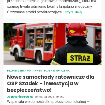
przechodzi obecnie gruntowną modernizację, która ma
szansę trwale odmienić lokalny krajobraz medyczny.
Otrzymane środki przekraczające...
Czytaj dalej
BEZPIECZEŃSTWO
INWESTYCJE
WYDARZENIA
Nowe samochody ratownicze dla
OSP Szadek – inwestycja w
bezpieczeństwo!
Joanna Piotrowska
20 marca 2026
260
Wspaniała wiadomość dla społeczności lokalnej –