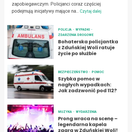
zapobiegawczym. Policjanci coraz częściej
podejmują inicjatywy mające na...
Czytaj dalej
POLICJA
WYPADKI
ZDARZENIA DROGOWE
Bohaterska policjantka
z Zduńskiej Woli ratuje
życie po służbie
BEZPIECZEŃSTWO
POMOC
Szybka pomoc w
nagłych wypadkach:
Jak zadzwonić pod 112?
MUZYKA
WYDARZENIA
Prong wraca na scenę –
legendarna kapela
zagra w Zduńskiej Woli!