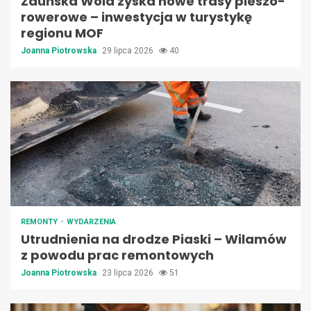
Zduńska Wola zyska nowe trasy pieszo-
rowerowe – inwestycja w turystykę
regionu MOF
Joanna Piotrowska
29 lipca 2026
40
REMONTY
WYDARZENIA
Utrudnienia na drodze Piaski – Wilamów
z powodu prac remontowych
Joanna Piotrowska
23 lipca 2026
51