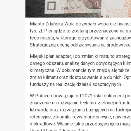
Miasto Zduńska Wola otrzymało wsparcie finansow
tys. zł. Pieniądze te zostaną przeznaczone na st
tego miasta, w którego przygotowanie zaangażow
Strategiczną ocenę oddziaływania na środowisko
Miejski plan adaptacji do zmian klimatu to strat
danego obszaru, analizę danych dotyczących klim
klimatyczne. W dokumencie tym znajdą się także 
zmian klimatu oraz dostosowanie się do nich. Op
funduszy na realizację działań adaptacyjnych.
W Polsce obowiązuje od 2022 roku dokument pod 
znaczenie na rozwijanie błękitno-zielonej infrast
lub wodą oraz rozwiązania bazujących na funkcja
retencyjne, zbiorniki, rowy bioretencyjne, nawie
mokradłowe. Właśnie takie przedsięwzięcia mają 
Urząd Miasta Zduńska Wola.