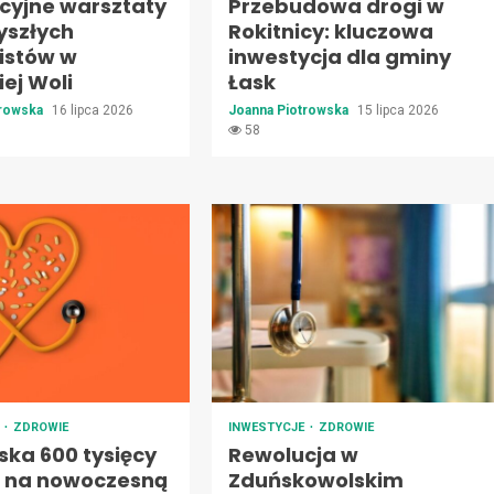
cyjne warsztaty
Przebudowa drogi w
yszłych
Rokitnicy: kluczowa
listów w
inwestycja dla gminy
ej Woli
Łask
trowska
16 lipca 2026
Joanna Piotrowska
15 lipca 2026
58
E
ZDROWIE
INWESTYCJE
ZDROWIE
ska 600 tysięcy
Rewolucja w
h na nowoczesną
Zduńskowolskim