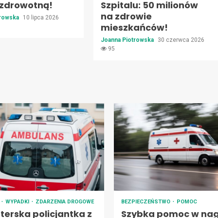
 zdrowotną!
Szpitalu: 50 milionów
na zdrowie
trowska
10 lipca 2026
mieszkańców!
Joanna Piotrowska
30 czerwca 2026
95
A
WYPADKI
ZDARZENIA DROGOWE
BEZPIECZEŃSTWO
POMOC
terska policjantka z
Szybka pomoc w nag