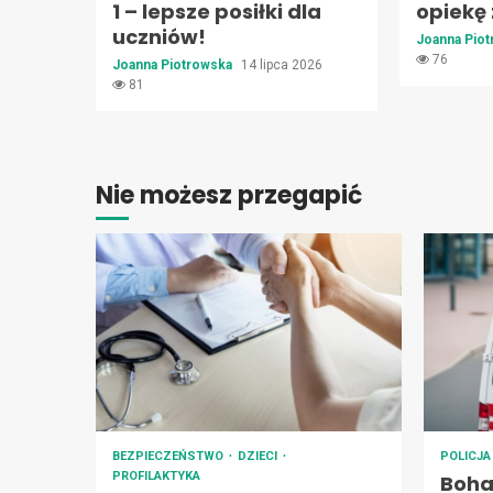
1 – lepsze posiłki dla
opiekę
uczniów!
Joanna Pio
76
Joanna Piotrowska
14 lipca 2026
81
Nie możesz przegapić
BEZPIECZEŃSTWO
DZIECI
POLICJ
PROFILAKTYKA
Boha