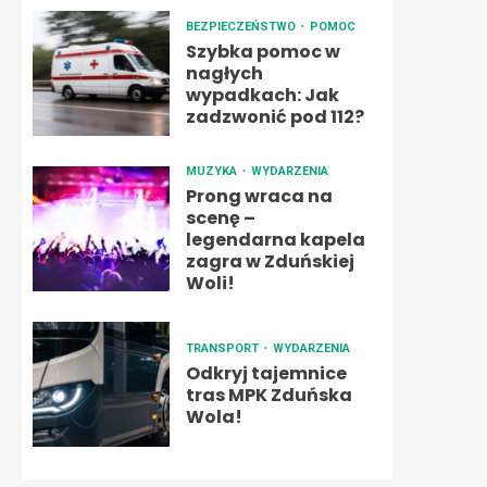
BEZPIECZEŃSTWO
POMOC
Szybka pomoc w
nagłych
wypadkach: Jak
zadzwonić pod 112?
MUZYKA
WYDARZENIA
Prong wraca na
scenę –
legendarna kapela
zagra w Zduńskiej
Woli!
TRANSPORT
WYDARZENIA
Odkryj tajemnice
tras MPK Zduńska
Wola!