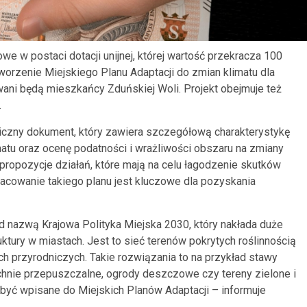
e w postaci dotacji unijnej, której wartość przekracza 100
worzenie Miejskiego Planu Adaptacji do zmian klimatu dla
ani będą mieszkańcy Zduńskiej Woli. Projekt obejmuje też
.
egiczny dokument, który zawiera szczegółową charakterystykę
atu oraz ocenę podatności i wrażliwości obszaru na zmiany
propozycje działań, które mają na celu łagodzenie skutków
racowanie takiego planu jest kluczowe dla pozyskania
nazwą Krajowa Polityka Miejska 2030, który nakłada duże
ruktury w miastach. Jest to sieć terenów pokrytych roślinnością
ch przyrodniczych. Takie rozwiązania to na przykład stawy
rzchnie przepuszczalne, ogrody deszczowe czy tereny zielone i
być wpisane do Miejskich Planów Adaptacji – informuje