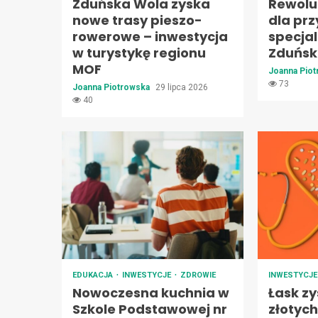
Zduńska Wola zyska
Rewolu
nowe trasy pieszo-
dla prz
rowerowe – inwestycja
specja
w turystykę regionu
Zduński
MOF
Joanna Pio
73
Joanna Piotrowska
29 lipca 2026
40
EDUKACJA
INWESTYCJE
ZDROWIE
INWESTYCJ
Nowoczesna kuchnia w
Łask zy
Szkole Podstawowej nr
złotyc