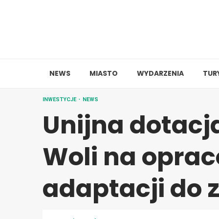
Skip
to
content
NEWS
MIASTO
WYDARZENIA
TUR
INWESTYCJE
NEWS
Unijna dotacj
Woli na opra
adaptacji do 