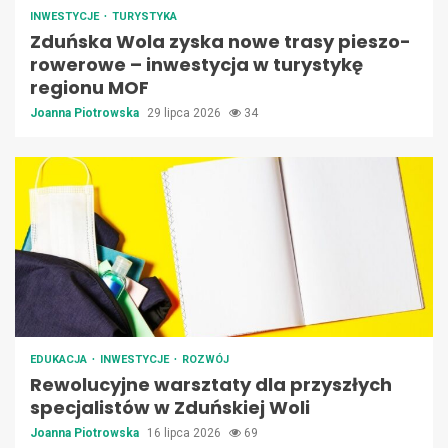
INWESTYCJE
TURYSTYKA
Zduńska Wola zyska nowe trasy pieszo-
rowerowe – inwestycja w turystykę
regionu MOF
Joanna Piotrowska
29 lipca 2026
34
EDUKACJA
INWESTYCJE
ROZWÓJ
Rewolucyjne warsztaty dla przyszłych
specjalistów w Zduńskiej Woli
Joanna Piotrowska
16 lipca 2026
69