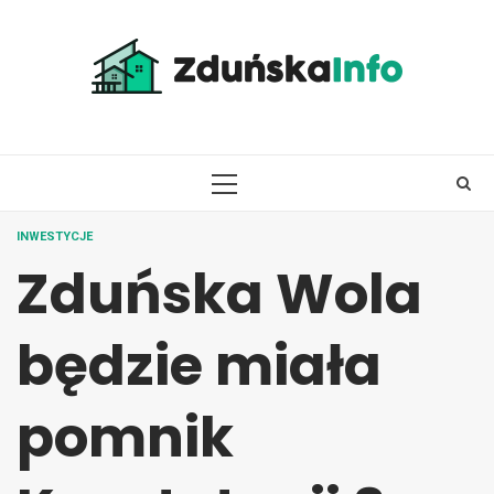
Skip
to
content
PRIMARY
MENU
INWESTYCJE
Zduńska Wola
będzie miała
pomnik