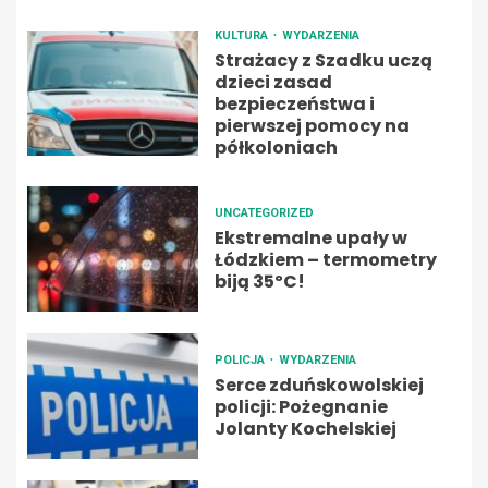
KULTURA
WYDARZENIA
Strażacy z Szadku uczą
dzieci zasad
bezpieczeństwa i
pierwszej pomocy na
półkoloniach
UNCATEGORIZED
Ekstremalne upały w
Łódzkiem – termometry
biją 35ºC!
POLICJA
WYDARZENIA
Serce zduńskowolskiej
policji: Pożegnanie
Jolanty Kochelskiej