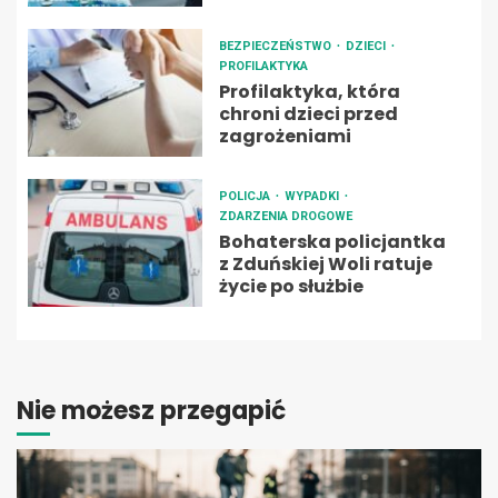
BEZPIECZEŃSTWO
DZIECI
PROFILAKTYKA
Profilaktyka, która
chroni dzieci przed
zagrożeniami
POLICJA
WYPADKI
ZDARZENIA DROGOWE
Bohaterska policjantka
z Zduńskiej Woli ratuje
życie po służbie
Nie możesz przegapić