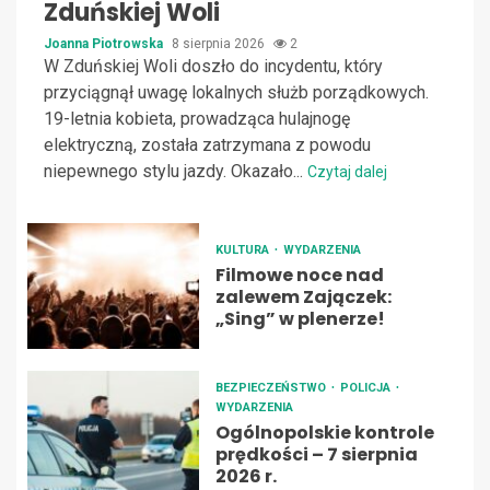
Zduńskiej Woli
Joanna Piotrowska
8 sierpnia 2026
2
W Zduńskiej Woli doszło do incydentu, który
przyciągnął uwagę lokalnych służb porządkowych.
19-letnia kobieta, prowadząca hulajnogę
elektryczną, została zatrzymana z powodu
niepewnego stylu jazdy. Okazało...
Czytaj dalej
KULTURA
WYDARZENIA
Filmowe noce nad
zalewem Zajączek:
„Sing” w plenerze!
BEZPIECZEŃSTWO
POLICJA
WYDARZENIA
Ogólnopolskie kontrole
prędkości – 7 sierpnia
2026 r.