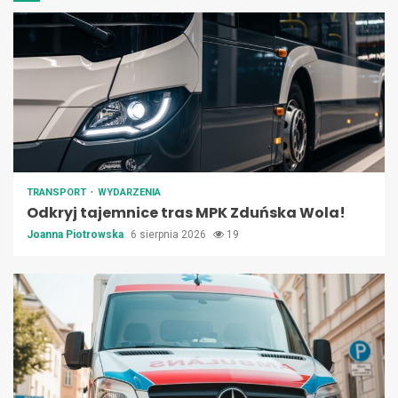
TRANSPORT
WYDARZENIA
Odkryj tajemnice tras MPK Zduńska Wola!
Joanna Piotrowska
6 sierpnia 2026
19