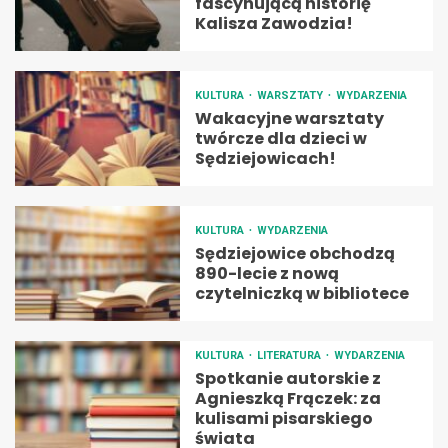
fascynującą historię
Kalisza Zawodzia!
KULTURA
WARSZTATY
WYDARZENIA
Wakacyjne warsztaty
twórcze dla dzieci w
Sędziejowicach!
KULTURA
WYDARZENIA
Sędziejowice obchodzą
890-lecie z nową
czytelniczką w bibliotece
KULTURA
LITERATURA
WYDARZENIA
Spotkanie autorskie z
Agnieszką Frączek: za
kulisami pisarskiego
świata