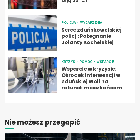
biją 35ºC!
POLICJA
WYDARZENIA
Serce zduńskowolskiej
policji: Pożegnanie
Jolanty Kochelskiej
KRYZYS
POMOC
WSPARCIE
Wsparcie w kryzysie:
Ośrodek Interwencji w
Zduńskiej Woli na
ratunek mieszkańcom
Nie możesz przegapić