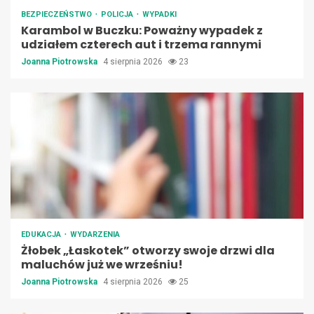
BEZPIECZEŃSTWO
POLICJA
WYPADKI
Karambol w Buczku: Poważny wypadek z
udziałem czterech aut i trzema rannymi
Joanna Piotrowska
4 sierpnia 2026
23
EDUKACJA
WYDARZENIA
Żłobek „Łaskotek” otworzy swoje drzwi dla
maluchów już we wrześniu!
Joanna Piotrowska
4 sierpnia 2026
25