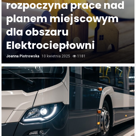
rozpoczyna prace nad
planem miejscowym
dla obszaru
Elektrociepłowni
Joanna Piotrowska
10 kwietnia 2025
1181
J