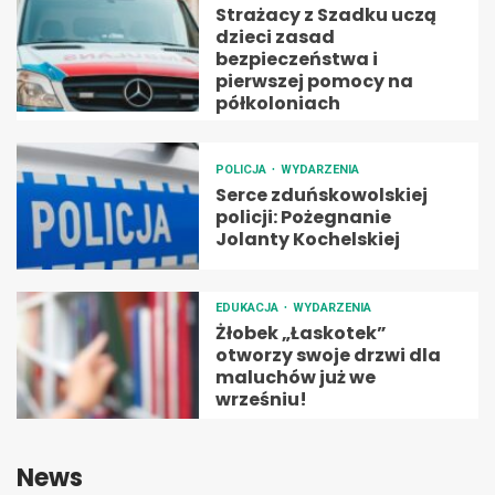
Strażacy z Szadku uczą
dzieci zasad
bezpieczeństwa i
pierwszej pomocy na
półkoloniach
POLICJA
WYDARZENIA
Serce zduńskowolskiej
policji: Pożegnanie
Jolanty Kochelskiej
EDUKACJA
WYDARZENIA
Żłobek „Łaskotek”
otworzy swoje drzwi dla
maluchów już we
wrześniu!
News