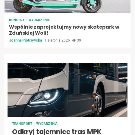
KONCERT
WYDARZENIA
Wspólnie zaprojektujmy nowy skatepark w
Zduńskiej Woli!
Joanna Piotrowska
1 sierpnia 2026
39
TRANSPORT
WYDARZENIA
Odkryj tajemnice tras MPK