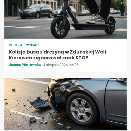
POLICJA
WYPADKI
Kolizja busa z drezyną w Zduńskiej Woli:
Kierowca zignorował znak STOP
Joanna Piotrowska
4 sierpnia 2026
25