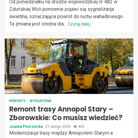
Od poniedziałku na drodze wojewódzkiej nr 482 w
Zduńskiej Woli ponownie pojawi się sygnalizacja
świetlna, oznaczająca powrót do ruchu wahadłowego.
Ta zmiana jest istotna dla...
Czytaj dalej
REMONTY
WYDARZENIA
Remont trasy Annopol Stary –
Zborowskie: Co musisz wiedzieć?
Joanna Piotrowska
21 lutego 2026
400
Modernizacja trasy między Annopolem Starym a