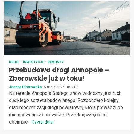
DROGI
INWESTYCJE
REMONTY
Przebudowa drogi Annopole –
Zborowskie już w toku!
Joanna Piotrowska
5 maja 2026
213
Na terenie Annopola Starego znów widoczny jest ruch
ciężkiego sprzętu budowlanego. Rozpoczęto kolejny
etap modernizacji drogi powiatowej, która prowadzi do
miejscowości Zborowskie. Przedsięwzięcie to
obejmuje...
Czytaj dalej