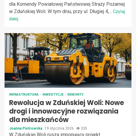
dla Komendy Powiatowej Państwowej Straży Pożarnej
w Zduńskiej Woli. W tym dniu, przy ul. Długiej 4,...
Czytaj
dalej
INFRASTRUKTURA
INWESTYCJE
REMONTY
Rewolucja w Zduńskiej Woli: Nowe
drogi i innowacyjne rozwiązania
dla mieszkańców
Joanna Piotrowska
19 stycznia 2026
335
W Zduńskiej Woli rusza imponujący projekt