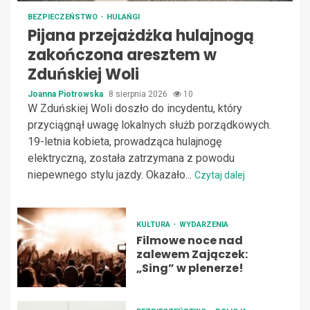
BEZPIECZEŃSTWO
HULAŃGI
Pijana przejażdżka hulajnogą
zakończona aresztem w
Zduńskiej Woli
Joanna Piotrowska
8 sierpnia 2026
10
W Zduńskiej Woli doszło do incydentu, który
przyciągnął uwagę lokalnych służb porządkowych.
19-letnia kobieta, prowadząca hulajnogę
elektryczną, została zatrzymana z powodu
niepewnego stylu jazdy. Okazało...
Czytaj dalej
KULTURA
WYDARZENIA
Filmowe noce nad
zalewem Zajączek:
„Sing” w plenerze!