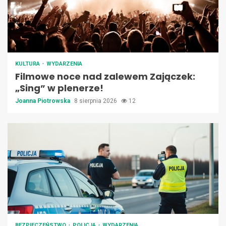
KULTURA
WYDARZENIA
Filmowe noce nad zalewem Zajączek:
„Sing” w plenerze!
Joanna Piotrowska
8 sierpnia 2026
12
BEZPIECZEŃSTWO
POLICJA
WYDARZENIA