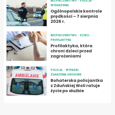
BEZPIECZEŃSTWO
POLICJA
WYDARZENIA
Ogólnopolskie kontrole
prędkości – 7 sierpnia
2026 r.
BEZPIECZEŃSTWO
DZIECI
PROFILAKTYKA
Profilaktyka, która
chroni dzieci przed
zagrożeniami
POLICJA
WYPADKI
ZDARZENIA DROGOWE
Bohaterska policjantka
z Zduńskiej Woli ratuje
życie po służbie