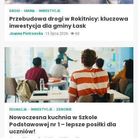
DROGI
GMINA
INWESTYCJE
Przebudowa drogi w Rokitnicy: kluczowa
inwestycja dla gminy Łask
Joanna Piotrowska
15 lipca 2026
60
EDUKACJA
INWESTYCJE
ZDROWIE
Nowoczesna kuchnia w Szkole
Podstawowej nr 1 – lepsze posiłki dla
uczniów!