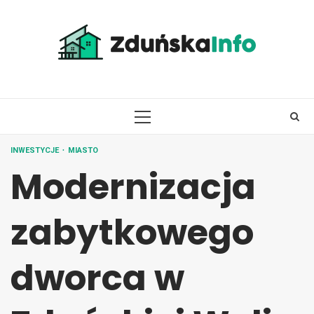
Skip
to
content
PRIMARY
MENU
INWESTYCJE
MIASTO
Modernizacja
zabytkowego
dworca w