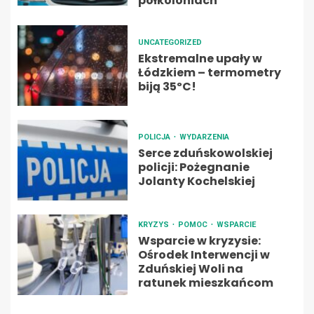
półkoloniach
UNCATEGORIZED
Ekstremalne upały w
Łódzkiem – termometry
biją 35ºC!
POLICJA
WYDARZENIA
Serce zduńskowolskiej
policji: Pożegnanie
Jolanty Kochelskiej
KRYZYS
POMOC
WSPARCIE
Wsparcie w kryzysie:
Ośrodek Interwencji w
Zduńskiej Woli na
ratunek mieszkańcom