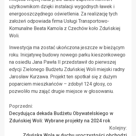
użytkownikom dzięki instalacji wygodnych ławek i
energooszczędnego oświetlenia. Za realizację tych
założeń odpowiada firma Usługi Transportowo-
Komunalne Beata Kamola z Czechów koło Zduńskiej
Woli.
Inwestycja ma zostać ukończona jeszcze w bieżącym
roku. Inicjatywę budowy nowego parku kieszonkowego
na osiedlu Jana Pawła II przedstawił do pierwszej
edycji Zielonego Budżetu Zduńskiej Woli miejski radny
Jarosław Kurzawa. Projekt ten spotkał się z dużym
poparciem mieszkańców – zdobył 124 głosy, co
pozwoliło mu zająć drugie miejsce w głosowaniu.
Continue
Poprzedni:
Decydująca dekada Budżetu Obywatelskiego w
Reading
Zduńskiej Woli: Wybrane projekty na 2024 rok
Kolejny:
Zduńska Wola w duchu uroczystości obchodzi