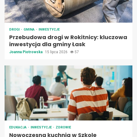
DROGI
GMINA
INWESTYCJE
Przebudowa drogi w Rokitnicy: kluczowa
inwestycja dla gminy Łask
Joanna Piotrowska
15 lipca 2026
57
EDUKACJA
INWESTYCJE
ZDROWIE
Nowoczesna kuchnia w Szkole