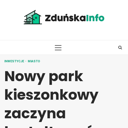
Skip
to
content
PRIMARY
MENU
INWESTYCJE
MIASTO
Nowy park
kieszonkowy
zaczyna