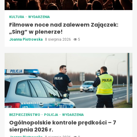
KULTURA
WYDARZENIA
Filmowe noce nad zalewem Zajączek:
„Sing” w plenerze!
Joanna Piotrowska
8 sierpnia 2026
5
BEZPIECZEŃSTWO
POLICJA
WYDARZENIA
Ogólnopolskie kontrole prędkości – 7
sierpnia 2026 r.