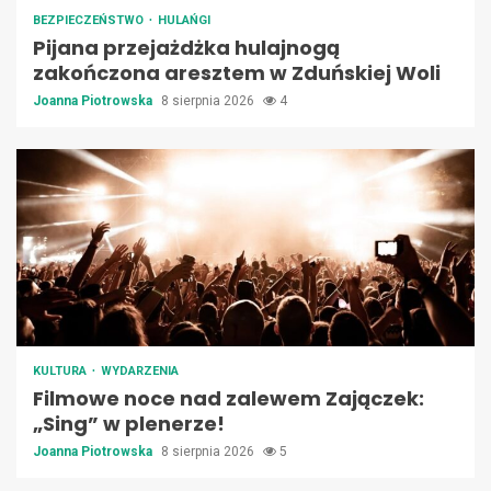
BEZPIECZEŃSTWO
HULAŃGI
Pijana przejażdżka hulajnogą
zakończona aresztem w Zduńskiej Woli
Joanna Piotrowska
8 sierpnia 2026
4
KULTURA
WYDARZENIA
Filmowe noce nad zalewem Zajączek:
„Sing” w plenerze!
Joanna Piotrowska
8 sierpnia 2026
5