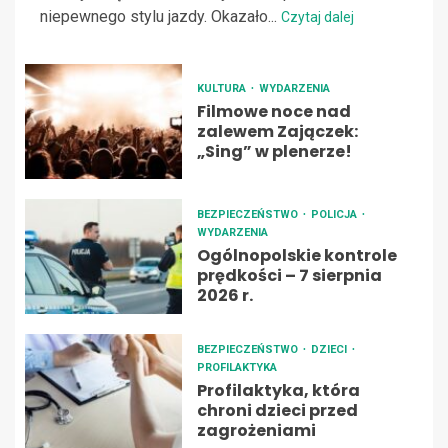
niepewnego stylu jazdy. Okazało...
Czytaj dalej
KULTURA
WYDARZENIA
Filmowe noce nad
zalewem Zajączek:
„Sing” w plenerze!
BEZPIECZEŃSTWO
POLICJA
WYDARZENIA
Ogólnopolskie kontrole
prędkości – 7 sierpnia
2026 r.
BEZPIECZEŃSTWO
DZIECI
PROFILAKTYKA
Profilaktyka, która
chroni dzieci przed
zagrożeniami