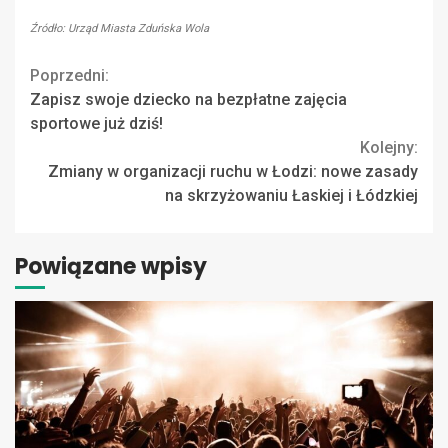
Źródło: Urząd Miasta Zduńska Wola
Continue
Poprzedni:
Zapisz swoje dziecko na bezpłatne zajęcia
Reading
sportowe już dziś!
Kolejny:
Zmiany w organizacji ruchu w Łodzi: nowe zasady
na skrzyżowaniu Łaskiej i Łódzkiej
Powiązane wpisy