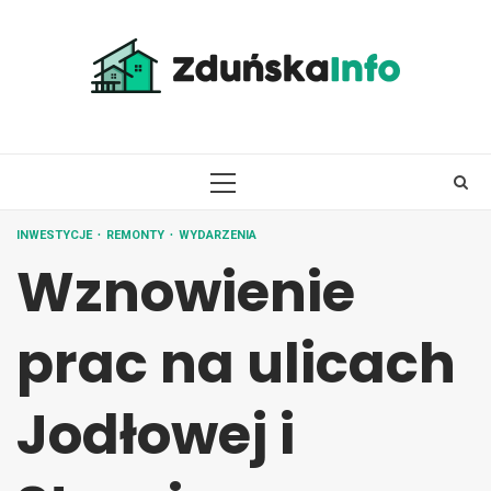
Skip
to
content
PRIMARY
MENU
INWESTYCJE
REMONTY
WYDARZENIA
Wznowienie
prac na ulicach
Jodłowej i