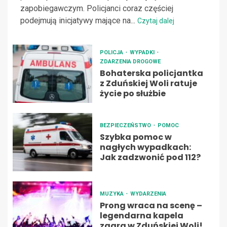
zapobiegawczym. Policjanci coraz częściej
podejmują inicjatywy mające na...
Czytaj dalej
POLICJA
WYPADKI
ZDARZENIA DROGOWE
Bohaterska policjantka
z Zduńskiej Woli ratuje
życie po służbie
BEZPIECZEŃSTWO
POMOC
Szybka pomoc w
nagłych wypadkach:
Jak zadzwonić pod 112?
MUZYKA
WYDARZENIA
Prong wraca na scenę –
legendarna kapela
zagra w Zduńskiej Woli!