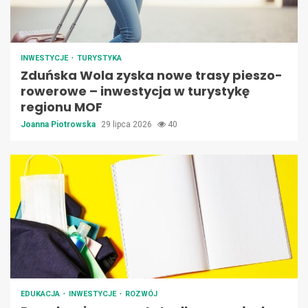
INWESTYCJE
TURYSTYKA
Zduńska Wola zyska nowe trasy pieszo-
rowerowe – inwestycja w turystykę
regionu MOF
Joanna Piotrowska
29 lipca 2026
40
EDUKACJA
INWESTYCJE
ROZWÓJ