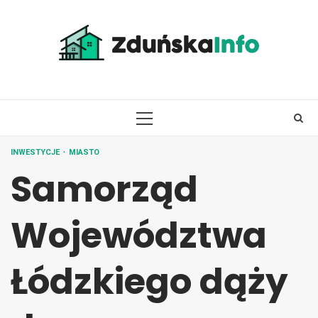
Skip
to
content
PRIMARY
MENU
INWESTYCJE
MIASTO
Samorząd
Województwa
Łódzkiego dąży