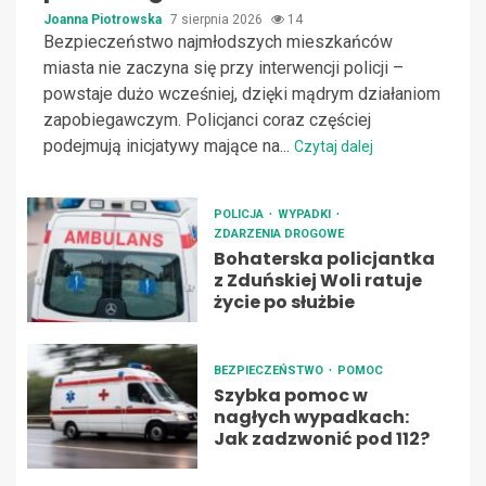
Joanna Piotrowska
7 sierpnia 2026
14
Bezpieczeństwo najmłodszych mieszkańców
miasta nie zaczyna się przy interwencji policji –
powstaje dużo wcześniej, dzięki mądrym działaniom
zapobiegawczym. Policjanci coraz częściej
podejmują inicjatywy mające na...
Czytaj dalej
POLICJA
WYPADKI
ZDARZENIA DROGOWE
Bohaterska policjantka
z Zduńskiej Woli ratuje
życie po służbie
BEZPIECZEŃSTWO
POMOC
Szybka pomoc w
nagłych wypadkach:
Jak zadzwonić pod 112?