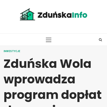
Skip
to
content
PRIMARY
MENU
INWESTYCJE
Zduńska Wola
wprowadza
program dopłat