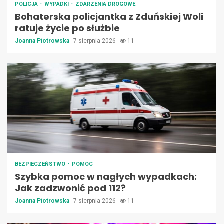
POLICJA
WYPADKI
ZDARZENIA DROGOWE
Bohaterska policjantka z Zduńskiej Woli
ratuje życie po służbie
Joanna Piotrowska
7 sierpnia 2026
11
BEZPIECZEŃSTWO
POMOC
Szybka pomoc w nagłych wypadkach:
Jak zadzwonić pod 112?
Joanna Piotrowska
7 sierpnia 2026
11