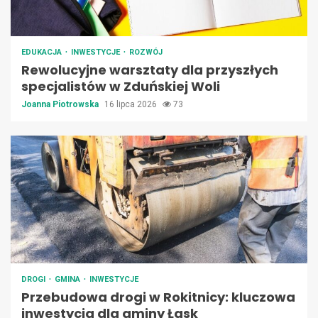
EDUKACJA
INWESTYCJE
ROZWÓJ
Rewolucyjne warsztaty dla przyszłych
specjalistów w Zduńskiej Woli
Joanna Piotrowska
16 lipca 2026
73
DROGI
GMINA
INWESTYCJE
Przebudowa drogi w Rokitnicy: kluczowa
inwestycja dla gminy Łask