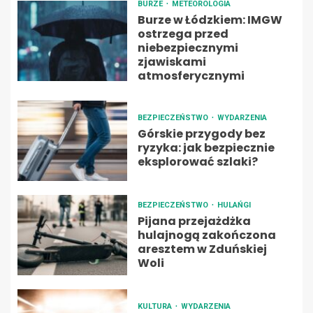
BURZE
METEOROLOGIA
Burze w Łódzkiem: IMGW
ostrzega przed
niebezpiecznymi
zjawiskami
atmosferycznymi
BEZPIECZEŃSTWO
WYDARZENIA
Górskie przygody bez
ryzyka: jak bezpiecznie
eksplorować szlaki?
BEZPIECZEŃSTWO
HULAŃGI
Pijana przejażdżka
hulajnogą zakończona
aresztem w Zduńskiej
Woli
KULTURA
WYDARZENIA