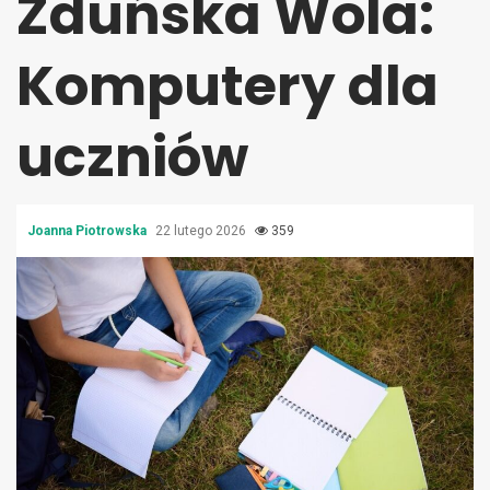
Zduńska Wola:
Komputery dla
uczniów
Joanna Piotrowska
22 lutego 2026
359