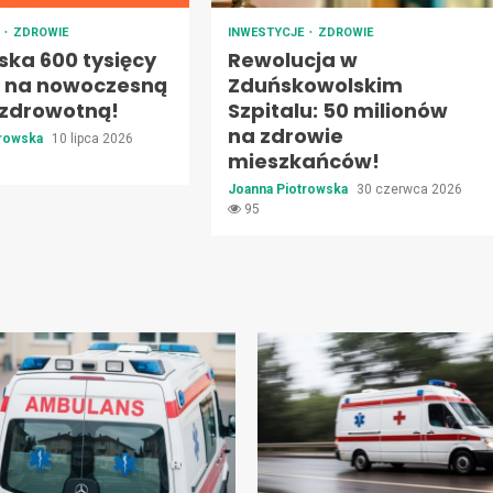
E
ZDROWIE
INWESTYCJE
ZDROWIE
ska 600 tysięcy
Rewolucja w
h na nowoczesną
Zduńskowolskim
 zdrowotną!
Szpitalu: 50 milionów
na zdrowie
trowska
10 lipca 2026
mieszkańców!
Joanna Piotrowska
30 czerwca 2026
95