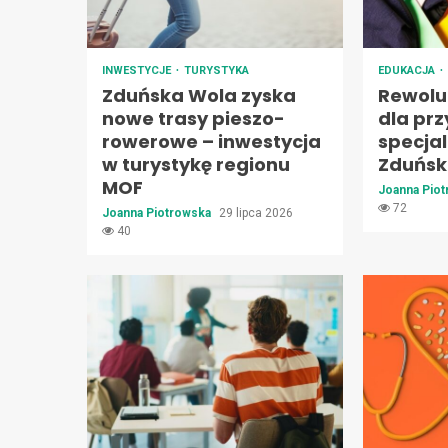
INWESTYCJE
TURYSTYKA
EDUKACJA
Zduńska Wola zyska
Rewolu
nowe trasy pieszo-
dla prz
rowerowe – inwestycja
specja
w turystykę regionu
Zduński
MOF
Joanna Pio
72
Joanna Piotrowska
29 lipca 2026
40