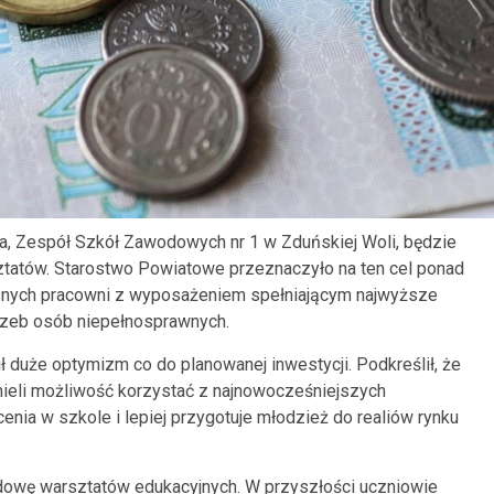
a, Zespół Szkół Zawodowych nr 1 w Zduńskiej Woli, będzie
atów. Starostwo Powiatowe przeznaczyło na ten cel ponad
esnych pracowni z wyposażeniem spełniającym najwyższe
rzeb osób niepełnosprawnych.
ł duże optymizm co do planowanej inwestycji. Podkreślił, że
eli możliwość korzystać z najnowocześniejszych
enia w szkole i lepiej przygotuje młodzież do realiów rynku
owę warsztatów edukacyjnych. W przyszłości uczniowie