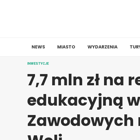
Skip
to
content
NEWS
MIASTO
WYDARZENIA
TUR
INWESTYCJE
7,7 mln zł na 
edukacyjną w 
Zawodowych n