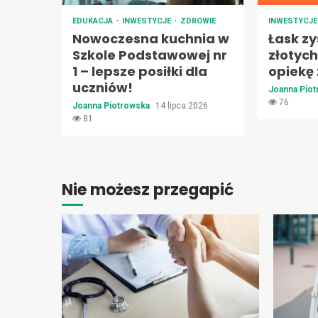
EDUKACJA
INWESTYCJE
ZDROWIE
INWESTYCJ
Nowoczesna kuchnia w
Łask zy
Szkole Podstawowej nr
złotyc
1 – lepsze posiłki dla
opiekę
uczniów!
Joanna Pio
76
Joanna Piotrowska
14 lipca 2026
81
Nie możesz przegapić