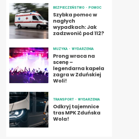
BEZPIECZEŃSTWO
POMOC
Szybka pomoc w
nagłych
wypadkach: Jak
zadzwonić pod 112?
MUZYKA
WYDARZENIA
Prong wraca na
scenę –
legendarna kapela
zagra w Zduńskiej
Woli!
TRANSPORT
WYDARZENIA
Odkryj tajemnice
tras MPK Zduńska
Wola!