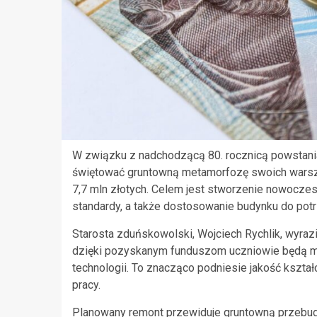
W związku z nadchodzącą 80. rocznicą powstani
świętować gruntowną metamorfozę swoich warszt
7,7 mln złotych. Celem jest stworzenie nowocz
standardy, a także dostosowanie budynku do pot
Starosta zduńskowolski, Wojciech Rychlik, wyrazi
dzięki pozyskanym funduszom uczniowie będą mi
technologii. To znacząco podniesie jakość kształc
pracy.
Planowany remont przewiduje gruntowną przebud