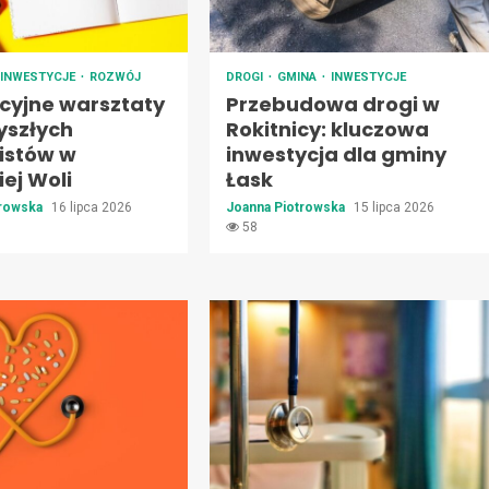
INWESTYCJE
ROZWÓJ
DROGI
GMINA
INWESTYCJE
cyjne warsztaty
Przebudowa drogi w
yszłych
Rokitnicy: kluczowa
listów w
inwestycja dla gminy
ej Woli
Łask
trowska
16 lipca 2026
Joanna Piotrowska
15 lipca 2026
58