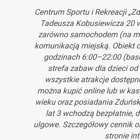
Centrum Sportu i Rekreacji „Zd
Tadeusza Kobusiewicza 20 w 
zarówno samochodem (na miejs
komunikacją miejską. Obiekt c
godzinach 6:00–22:00 (base
strefa zabaw dla dzieci o
wszystkie atrakcje dostępn
można kupić online lub w kasi
wieku oraz posiadania Zduńsk
lat 3 wchodzą bezpłatnie, d
ulgowe. Szczegółowy cennik or
stronie in