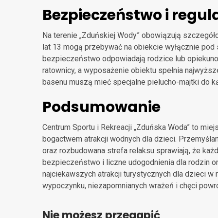
Bezpieczeństwo i regu
Na terenie „Zduńskiej Wody” obowiązują szczegóło
lat 13 mogą przebywać na obiekcie wyłącznie pod 
bezpieczeństwo odpowiadają rodzice lub opiekuno
ratownicy, a wyposażenie obiektu spełnia najwyższ
basenu muszą mieć specjalne pielucho-majtki do ką
Podsumowanie
Centrum Sportu i Rekreacji „Zduńska Woda” to miej
bogactwem atrakcji wodnych dla dzieci. Przemyślan
oraz rozbudowana strefa relaksu sprawiają, że każd
bezpieczeństwo i liczne udogodnienia dla rodzin o
najciekawszych atrakcji turystycznych dla dzieci w
wypoczynku, niezapomnianych wrażeń i chęci powrotu
Nie możesz przegapić