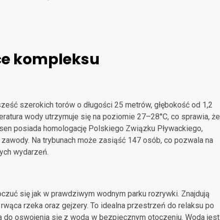
ce kompleksu
ześć szerokich torów o długości 25 metrów, głębokość od 1,2
atura wody utrzymuje się na poziomie 27–28°C, co sprawia, że
 Basen posiada homologację Polskiego Związku Pływackiego,
k i zawody. Na trybunach może zasiąść 147 osób, co pozwala na
nych wydarzeń.
oczuć się jak w prawdziwym wodnym parku rozrywki. Znajdują
 rwąca rzeka oraz gejzery. To idealna przestrzeń do relaksu po
ja do oswojenia się z wodą w bezpiecznym otoczeniu. Woda jest