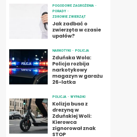
POGODOWE ZAGROŻENIA
PORADY
ZDROWIE ZWIERZĄT
Jak zadbać o
zwierzęta w czasie
upałów?
NARKOTYKI
POLICJA
Zduńska Wola:
Policja rozbija
narkotykowy
magazyn w garażu
26-latka
POLICJA
WYPADKI
Kolizja busa z
drezyną w
Zduńskiej Woli:
Kierowca
zignorował znak
STOP