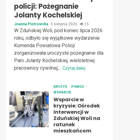
policji: Pożegnanie
Jolanty Kochelskiej
Joanna Piotrowska
5 sierpnia 2026
15
W Zduńskiej Woli, pod koniec lipca 2026
roku, odbyło się wyjątkowe wydarzenie.
Komenda Powiatowa Policji
zorganizowała uroczyste pożegnanie dla
Pani Jolanty Kochelskiej, wieloletniej
pracownicy cywilnej,...
Czytaj dalej
KRYZYS
POMOC
WSPARCIE
Wsparcie w
kryzysie: Ośrodek
Interwencji w
Zduńskiej Woli na
ratunek
mieszkańcom