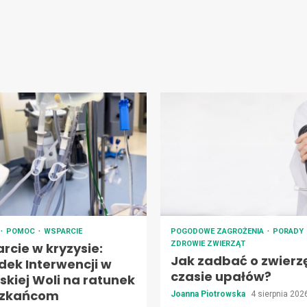
POMOC
WSPARCIE
POGODOWE ZAGROŻENIA
PORADY
ZDROWIE ZWIERZĄT
rcie w kryzysie:
Jak zadbać o zwierz
dek Interwencji w
czasie upałów?
skiej Woli na ratunek
szkańcom
Joanna Piotrowska
4 sierpnia 20