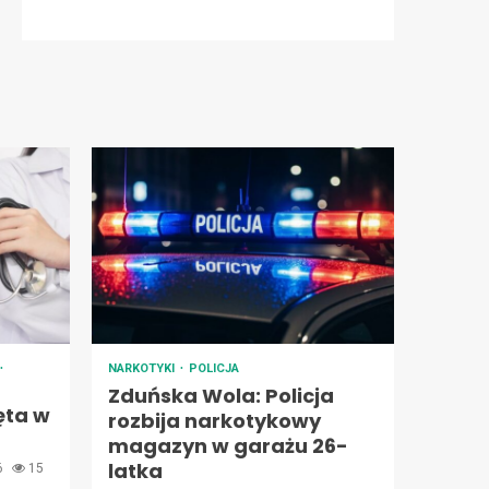
NARKOTYKI
POLICJA
Zduńska Wola: Policja
ęta w
rozbija narkotykowy
magazyn w garażu 26-
latka
26
15