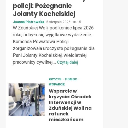
policji: Pożegnanie
Jolanty Kochelskiej
Joanna Piotrowska
5 sierpnia 2026
15
W Zduńskiej Woli, pod koniec lipca 2026
roku, odbyło się wyjątkowe wydarzenie.
Komenda Powiatowa Policji
zorganizowała uroczyste pożegnanie dla
Pani Jolanty Kochelskiej, wieloletniej
pracownicy cywilnej,...
Czytaj dalej
KRYZYS
POMOC
WSPARCIE
Wsparcie w
kryzysie: Ośrodek
Interwencji w
Zduńskiej Woli na
ratunek
mieszkańcom