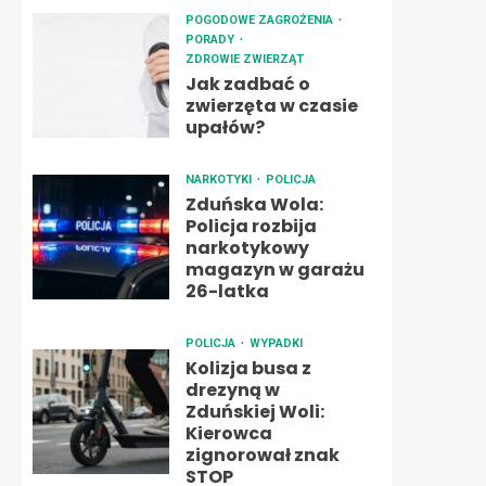
POGODOWE ZAGROŻENIA
PORADY
ZDROWIE ZWIERZĄT
Jak zadbać o
zwierzęta w czasie
upałów?
NARKOTYKI
POLICJA
Zduńska Wola:
Policja rozbija
narkotykowy
magazyn w garażu
26-latka
POLICJA
WYPADKI
Kolizja busa z
drezyną w
Zduńskiej Woli:
Kierowca
zignorował znak
STOP