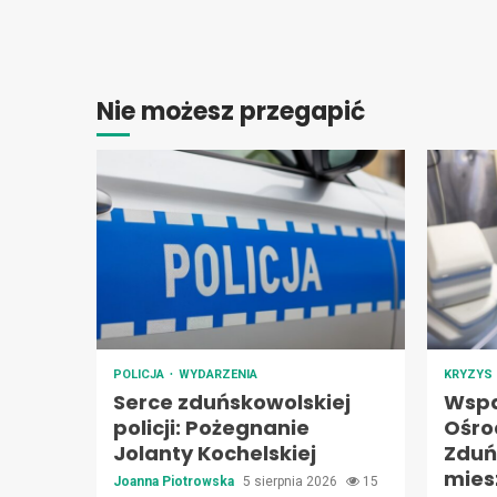
Nie możesz przegapić
POLICJA
WYDARZENIA
KRYZYS
Serce zduńskowolskiej
Wspa
policji: Pożegnanie
Ośro
Jolanty Kochelskiej
Zduń
mie
Joanna Piotrowska
5 sierpnia 2026
15