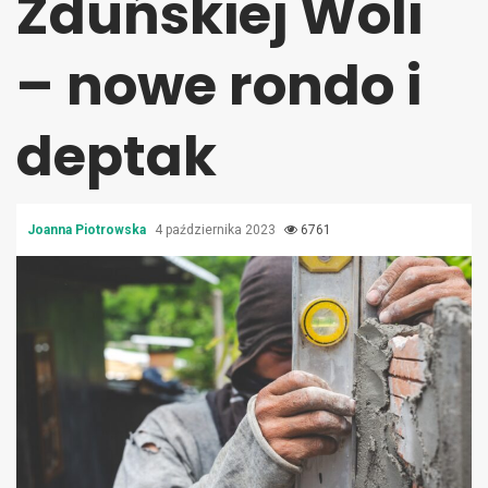
Zduńskiej Woli
– nowe rondo i
deptak
Joanna Piotrowska
4 października 2023
6761