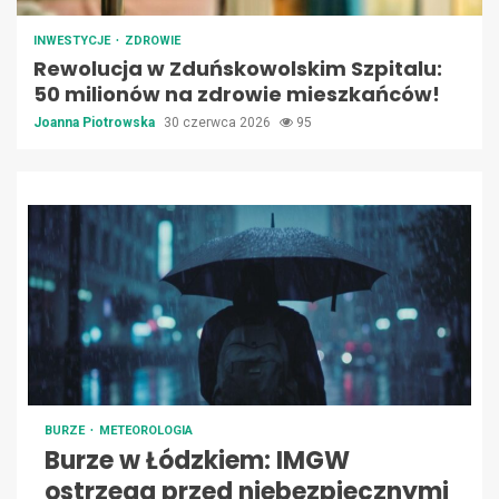
INWESTYCJE
ZDROWIE
Rewolucja w Zduńskowolskim Szpitalu:
50 milionów na zdrowie mieszkańców!
Joanna Piotrowska
30 czerwca 2026
95
BURZE
METEOROLOGIA
Burze w Łódzkiem: IMGW
ostrzega przed niebezpiecznymi