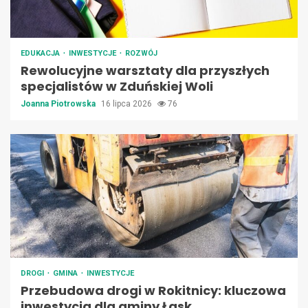
EDUKACJA
INWESTYCJE
ROZWÓJ
Rewolucyjne warsztaty dla przyszłych
specjalistów w Zduńskiej Woli
Joanna Piotrowska
16 lipca 2026
76
DROGI
GMINA
INWESTYCJE
Przebudowa drogi w Rokitnicy: kluczowa
inwestycja dla gminy Łask