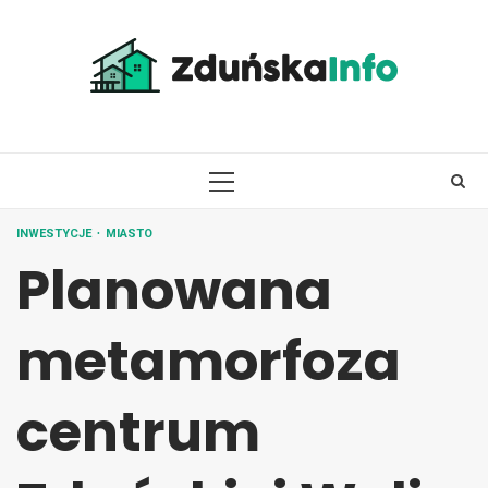
Skip
to
content
PRIMARY
MENU
INWESTYCJE
MIASTO
Planowana
metamorfoza
centrum