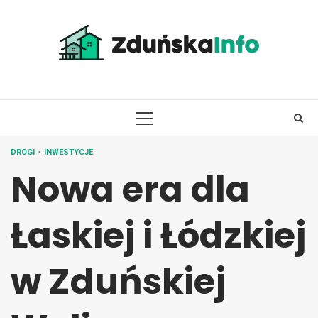
Skip
to
content
PRIMARY
MENU
DROGI
INWESTYCJE
Nowa era dla
Łaskiej i Łódzkiej
w Zduńskiej