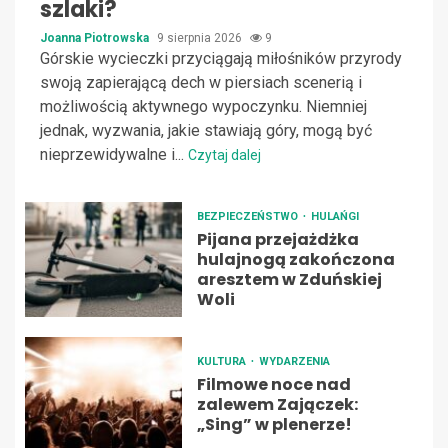
szlaki?
Joanna Piotrowska
9 sierpnia 2026
9
Górskie wycieczki przyciągają miłośników przyrody
swoją zapierającą dech w piersiach scenerią i
możliwością aktywnego wypoczynku. Niemniej
jednak, wyzwania, jakie stawiają góry, mogą być
nieprzewidywalne i...
Czytaj dalej
BEZPIECZEŃSTWO
HULAŃGI
Pijana przejażdżka
hulajnogą zakończona
aresztem w Zduńskiej
Woli
KULTURA
WYDARZENIA
Filmowe noce nad
zalewem Zajączek:
„Sing” w plenerze!