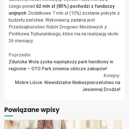
czego ponad
62 mln zł (85%) pochodzi z funduszy
unijnych
. Dodatkowe 7 mln zł (10%) zostanie pokryte z
budżetu państwa. Wykonawcą zadania jest
Przedsiębiorstwo Robót Drogowo-Mostowych z
Piotrkowa Trybunalskiego, które ma na realizację około
26 miesięcy.
Continue
Poprzedni:
Zduńska Wola zyska największy park handlowy w
Reading
regionie – OTO Park zmienia oblicze zakupów!
Kolejny:
Mokre Liście: Niewidzialne Niebezpieczeństwo na
Jesiennej Drodze!
Powiązane wpisy