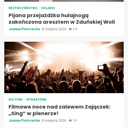
BEZPIECZEŃSTWO
HULAŃGI
Pijana przejażdżka hulajnogą
zakończona aresztem w Zduńskiej Woli
Joanna Piotrowska
8 sierpnia 2026
14
KULTURA
WYDARZENIA
Filmowe noce nad zalewem Zajączek:
„Sing” w plenerze!
Joanna Piotrowska
8 sierpnia 2026
16