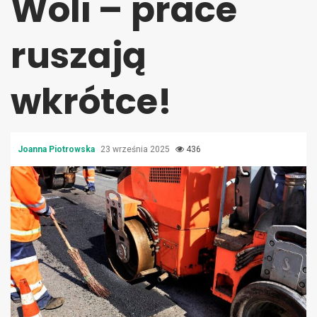
Woli – prace
ruszają
wkrótce!
Joanna Piotrowska
23 września 2025
436