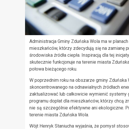
Administracja Gminy Zduńska Wola ma w planach
mieszkańców, którzy zdecydują się na zamianę p
środowiska źródła ciepła. Inspiracją dla tej inicja
skutecznie funkcjonuje na terenie miasta Zduńs
połowa bieżącego roku.
W poprzednim roku na obszarze gminy Zduńska 
skoncentrowanego na odnawialnych źródłach ener
zaktualizować lub całkowicie wymienić system
programu dopłat dla mieszkańców, którzy chcą z
nie są szczególnie efektywne ani ekologiczne. P
terenie miasta Zduńska Wola.
Wójt Henryk Staniucha wyjaśnia, że pomysł sto