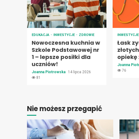
EDUKACJA
INWESTYCJE
ZDROWIE
INWESTYCJ
Nowoczesna kuchnia w
Łask zy
Szkole Podstawowej nr
złotyc
1 – lepsze posiłki dla
opiekę
uczniów!
Joanna Pio
76
Joanna Piotrowska
14 lipca 2026
81
Nie możesz przegapić