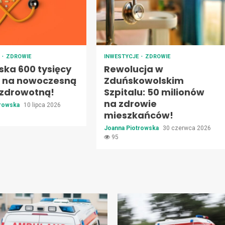
E
ZDROWIE
INWESTYCJE
ZDROWIE
ska 600 tysięcy
Rewolucja w
h na nowoczesną
Zduńskowolskim
 zdrowotną!
Szpitalu: 50 milionów
na zdrowie
trowska
10 lipca 2026
mieszkańców!
Joanna Piotrowska
30 czerwca 2026
95