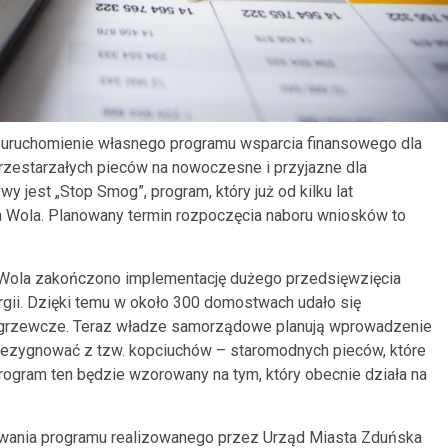
 uruchomienie własnego programu wsparcia finansowego dla
rzestarzałych pieców na nowoczesne i przyjazne dla
tywy jest „Stop Smog”, program, który już od kilku lat
ka Wola. Planowany termin rozpoczęcia naboru wniosków to
Wola zakończono implementację dużego przedsięwzięcia
gii. Dzięki temu w około 300 domostwach udało się
y grzewcze. Teraz władze samorządowe planują wprowadzenie
rezygnować z tzw. kopciuchów – staromodnych pieców, które
rogram ten będzie wzorowany na tym, który obecnie działa na
sowania programu realizowanego przez Urząd Miasta Zduńska