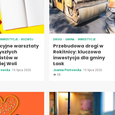
INWESTYCJE
ROZWÓJ
DROGI
GMINA
INWESTYCJE
cyjne warsztaty
Przebudowa drogi w
yszłych
Rokitnicy: kluczowa
listów w
inwestycja dla gminy
ej Woli
Łask
trowska
16 lipca 2026
Joanna Piotrowska
15 lipca 2026
58