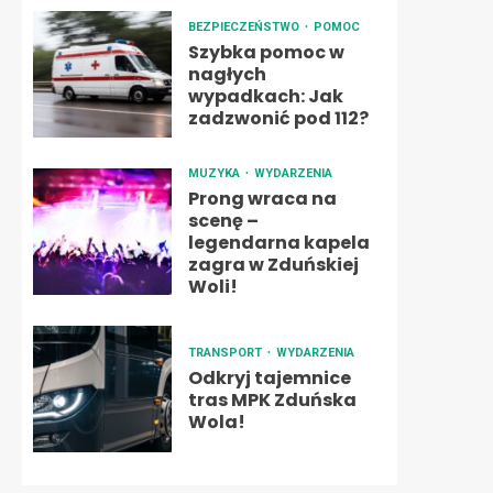
BEZPIECZEŃSTWO
POMOC
Szybka pomoc w
nagłych
wypadkach: Jak
zadzwonić pod 112?
MUZYKA
WYDARZENIA
Prong wraca na
scenę –
legendarna kapela
zagra w Zduńskiej
Woli!
TRANSPORT
WYDARZENIA
Odkryj tajemnice
tras MPK Zduńska
Wola!