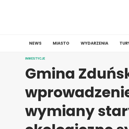
Skip
to
content
NEWS
MIASTO
WYDARZENIA
TUR
INWESTYCJE
Gmina Zduńsk
wprowadzenie
wymiany star