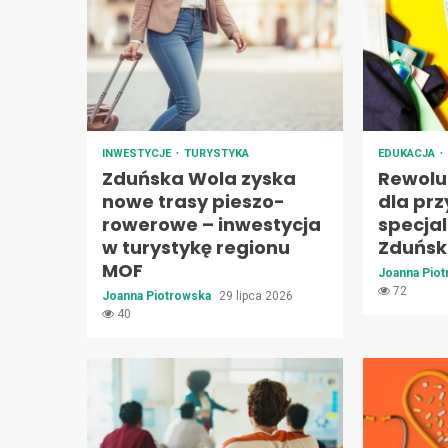
INWESTYCJE
TURYSTYKA
EDUKACJA
Zduńska Wola zyska
Rewolu
nowe trasy pieszo-
dla prz
rowerowe – inwestycja
specja
w turystykę regionu
Zduński
MOF
Joanna Pio
72
Joanna Piotrowska
29 lipca 2026
40