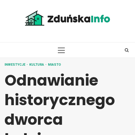
Skip
to
content
PRIMARY
MENU
INWESTYCJE
KULTURA
MIASTO
Odnawianie
historycznego
dworca