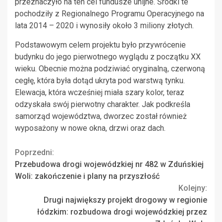
przeznaczyło na ten cel fundusze unijne. Środki te
pochodziły z Regionalnego Programu Operacyjnego na
lata 2014 – 2020 i wynosiły około 3 miliony złotych.
Podstawowym celem projektu było przywrócenie
budynku do jego pierwotnego wyglądu z początku XX
wieku. Obecnie można podziwiać oryginalną, czerwoną
cegłę, która była dotąd ukryta pod warstwą tynku.
Elewacja, która wcześniej miała szary kolor, teraz
odzyskała swój pierwotny charakter. Jak podkreśla
samorząd województwa, dworzec został również
wyposażony w nowe okna, drzwi oraz dach.
Continue
Poprzedni:
Przebudowa drogi wojewódzkiej nr 482 w Zduńskiej
Reading
Woli: zakończenie i plany na przyszłość
Kolejny:
Drugi największy projekt drogowy w regionie
łódzkim: rozbudowa drogi wojewódzkiej przez