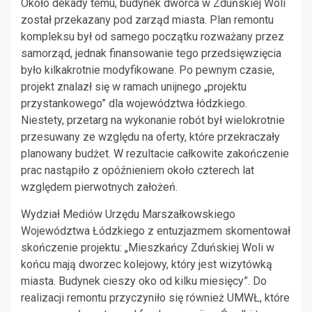
Około dekady temu, budynek dworca w Zduńskiej Woli
został przekazany pod zarząd miasta. Plan remontu
kompleksu był od samego początku rozważany przez
samorząd, jednak finansowanie tego przedsięwzięcia
było kilkakrotnie modyfikowane. Po pewnym czasie,
projekt znalazł się w ramach unijnego „projektu
przystankowego” dla województwa łódzkiego.
Niestety, przetarg na wykonanie robót był wielokrotnie
przesuwany ze względu na oferty, które przekraczały
planowany budżet. W rezultacie całkowite zakończenie
prac nastąpiło z opóźnieniem około czterech lat
względem pierwotnych założeń.
Wydział Mediów Urzędu Marszałkowskiego
Województwa Łódzkiego z entuzjazmem skomentował
skończenie projektu: „Mieszkańcy Zduńskiej Woli w
końcu mają dworzec kolejowy, który jest wizytówką
miasta. Budynek cieszy oko od kilku miesięcy”. Do
realizacji remontu przyczyniło się również UMWŁ, które