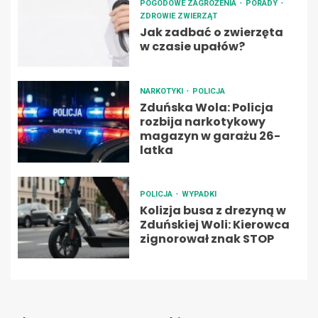
POGODOWE ZAGROŻENIA
PORADY
ZDROWIE ZWIERZĄT
Jak zadbać o zwierzęta
w czasie upałów?
NARKOTYKI
POLICJA
Zduńska Wola: Policja
rozbija narkotykowy
magazyn w garażu 26-
latka
POLICJA
WYPADKI
Kolizja busa z drezyną w
Zduńskiej Woli: Kierowca
zignorował znak STOP