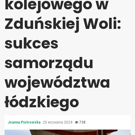
kolejowego w
Zduńskiej Woli:
sukces
samorządu
województwa
łódzkiego
Joanna Piotrowska
25 września 2024
738