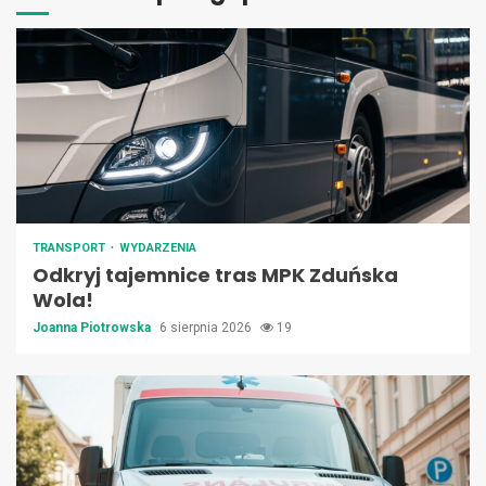
TRANSPORT
WYDARZENIA
Odkryj tajemnice tras MPK Zduńska
Wola!
Joanna Piotrowska
6 sierpnia 2026
19