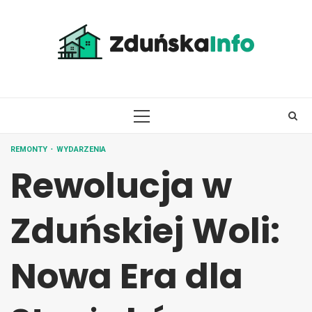
Skip
to
content
PRIMARY
MENU
REMONTY
WYDARZENIA
Rewolucja w
Zduńskiej Woli:
Nowa Era dla