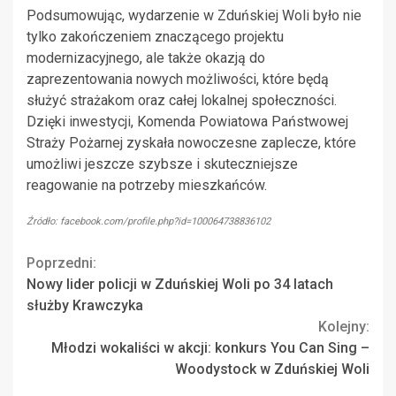
Podsumowując, wydarzenie w Zduńskiej Woli było nie
tylko zakończeniem znaczącego projektu
modernizacyjnego, ale także okazją do
zaprezentowania nowych możliwości, które będą
służyć strażakom oraz całej lokalnej społeczności.
Dzięki inwestycji, Komenda Powiatowa Państwowej
Straży Pożarnej zyskała nowoczesne zaplecze, które
umożliwi jeszcze szybsze i skuteczniejsze
reagowanie na potrzeby mieszkańców.
Źródło: facebook.com/profile.php?id=100064738836102
Continue
Poprzedni:
Nowy lider policji w Zduńskiej Woli po 34 latach
Reading
służby Krawczyka
Kolejny:
Młodzi wokaliści w akcji: konkurs You Can Sing –
Woodystock w Zduńskiej Woli