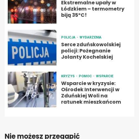
Ekstremalne upały w
Łódzkiem – termometry
biją 35ºC!
POLICJA
WYDARZENIA
Serce zduńskowolskiej
policji: Pożegnanie
Jolanty Kochelskiej
KRYZYS
POMOC
WSPARCIE
Wsparcie w kryzysie:
Ośrodek Interwencji w
Zduńskiej Woli na
ratunek mieszkańcom
Nie możesz przegapić