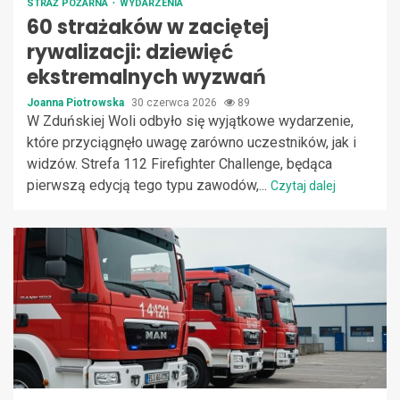
STRAŻ POŻARNA
WYDARZENIA
60 strażaków w zaciętej
rywalizacji: dziewięć
ekstremalnych wyzwań
Joanna Piotrowska
30 czerwca 2026
89
W Zduńskiej Woli odbyło się wyjątkowe wydarzenie,
które przyciągnęło uwagę zarówno uczestników, jak i
widzów. Strefa 112 Firefighter Challenge, będąca
pierwszą edycją tego typu zawodów,...
Czytaj dalej