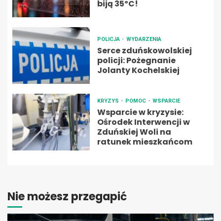
biją 35ºC!
POLICJA
WYDARZENIA
Serce zduńskowolskiej
policji: Pożegnanie
Jolanty Kochelskiej
KRYZYS
POMOC
WSPARCIE
Wsparcie w kryzysie:
Ośrodek Interwencji w
Zduńskiej Woli na
ratunek mieszkańcom
Nie możesz przegapić