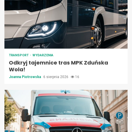
TRANSPORT
WYDARZENIA
Odkryj tajemnice tras MPK Zduńska
Wola!
Joanna Piotrowska
6 sierpnia 2026
16