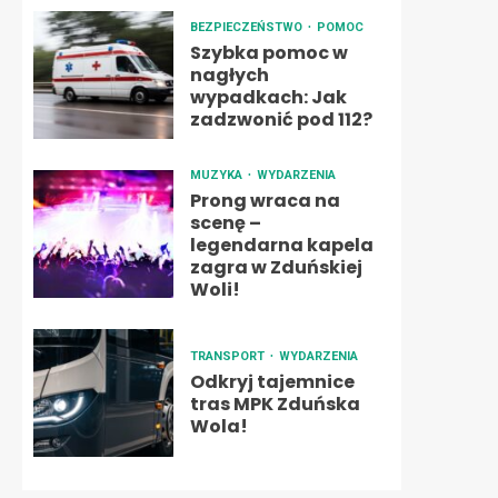
BEZPIECZEŃSTWO
POMOC
Szybka pomoc w
nagłych
wypadkach: Jak
zadzwonić pod 112?
MUZYKA
WYDARZENIA
Prong wraca na
scenę –
legendarna kapela
zagra w Zduńskiej
Woli!
TRANSPORT
WYDARZENIA
Odkryj tajemnice
tras MPK Zduńska
Wola!