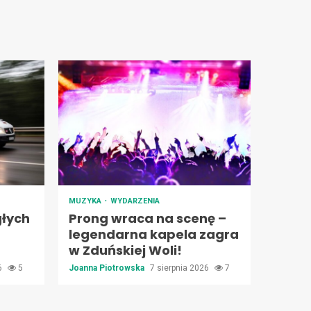
MUZYKA
WYDARZENIA
łych
Prong wraca na scenę –
legendarna kapela zagra
w Zduńskiej Woli!
26
5
Joanna Piotrowska
7 sierpnia 2026
7