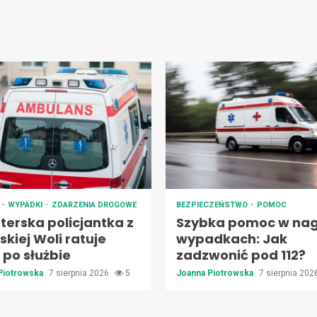
A
WYPADKI
ZDARZENIA DROGOWE
BEZPIECZEŃSTWO
POMOC
terska policjantka z
Szybka pomoc w nag
kiej Woli ratuje
wypadkach: Jak
 po służbie
zadzwonić pod 112?
Piotrowska
7 sierpnia 2026
5
Joanna Piotrowska
7 sierpnia 20