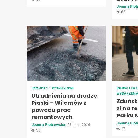
Joanna Pio
62
REMONTY
WYDARZENIA
INFRASTRU
WYDARZENI
Utrudnienia na drodze
Zduńska
Piaski – Wilamów z
zł na r
powodu prac
Parku 
remontowych
Joanna Pio
Joanna Piotrowska
23 lipca 2026
47
50