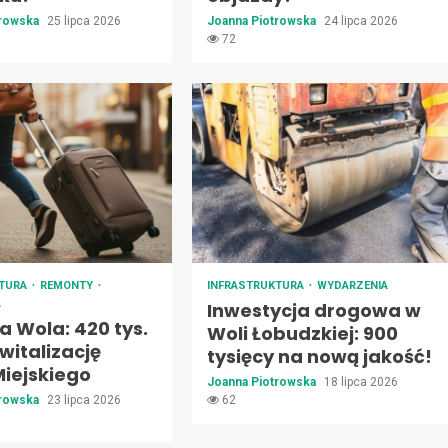
trowska
25 lipca 2026
Joanna Piotrowska
24 lipca 2026
72
KTURA
REMONTY
INFRASTRUKTURA
WYDARZENIA
A
Inwestycja drogowa w
 Wola: 420 tys.
Woli Łobudzkiej: 900
ewitalizację
tysięcy na nową jakość!
Miejskiego
Joanna Piotrowska
18 lipca 2026
trowska
23 lipca 2026
62