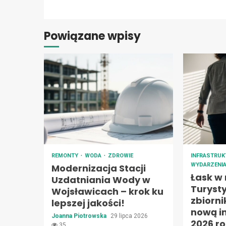
Powiązane wpisy
REMONTY
WODA
ZDROWIE
INFRASTRU
WYDARZENI
Modernizacja Stacji
Łask w 
Uzdatniania Wody w
Turyst
Wojsławicach – krok ku
zbiorn
lepszej jakości!
nową in
Joanna Piotrowska
29 lipca 2026
2026 ro
35