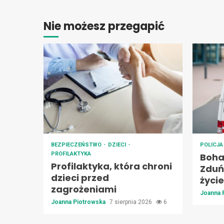
Nie możesz przegapić
BEZPIECZEŃSTWO
DZIECI
POLICJ
PROFILAKTYKA
Boha
Profilaktyka, która chroni
Zduńs
dzieci przed
życie
zagrożeniami
Joanna 
Joanna Piotrowska
7 sierpnia 2026
6