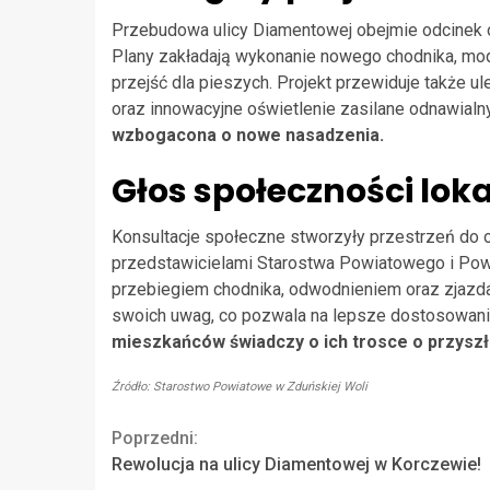
Przebudowa ulicy Diamentowej obejmie odcinek o
Plany zakładają wykonanie nowego chodnika, mod
przejść dla pieszych. Projekt przewiduje także 
oraz innowacyjne oświetlenie zasilane odnawialny
wzbogacona o nowe nasadzenia.
Głos społeczności loka
Konsultacje społeczne stworzyły przestrzeń do 
przedstawicielami Starostwa Powiatowego i Pow
przebiegiem chodnika, odwodnieniem oraz zjazda
swoich uwag, co pozwala na lepsze dostosowanie
mieszkańców świadczy o ich trosce o przyszł
Źródło: Starostwo Powiatowe w Zduńskiej Woli
Continue
Poprzedni:
Rewolucja na ulicy Diamentowej w Korczewie!
Reading