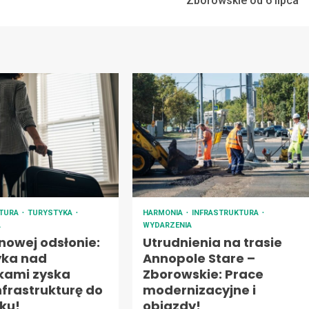
Zborowskie od 6 lipca
KTURA
TURYSTYKA
HARMONIA
INFRASTRUKTURA
A
WYDARZENIA
nowej odsłonie:
Utrudnienia na trasie
yka nad
Annopole Stare –
ikami zyska
Zborowskie: Prace
frastrukturę do
modernizacyjne i
ku!
objazdy!