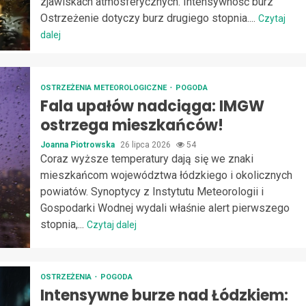
zjawiskach atmosferycznych. Intensywność burz
Ostrzeżenie dotyczy burz drugiego stopnia....
Czytaj
dalej
OSTRZEŻENIA METEOROLOGICZNE
POGODA
Fala upałów nadciąga: IMGW
ostrzega mieszkańców!
Joanna Piotrowska
26 lipca 2026
54
Coraz wyższe temperatury dają się we znaki
mieszkańcom województwa łódzkiego i okolicznych
powiatów. Synoptycy z Instytutu Meteorologii i
Gospodarki Wodnej wydali właśnie alert pierwszego
stopnia,...
Czytaj dalej
OSTRZEŻENIA
POGODA
Intensywne burze nad Łódzkiem: