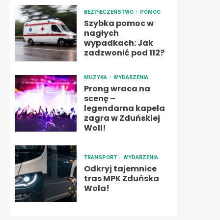
BEZPIECZEŃSTWO
POMOC
Szybka pomoc w
nagłych
wypadkach: Jak
zadzwonić pod 112?
MUZYKA
WYDARZENIA
Prong wraca na
scenę –
legendarna kapela
zagra w Zduńskiej
Woli!
TRANSPORT
WYDARZENIA
Odkryj tajemnice
tras MPK Zduńska
Wola!