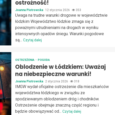
ostrożność!
Joanna Piotrowska
12 stycznia 2026
353
Uwaga na trudne warunki drogowe w województwie
łódzkim Województwo łódzkie zmaga się z
poważnymi utrudnieniami na drogach w wyniku
intensywnych opadów śniegu. Warunki pogodowe
są...
Czytaj dalej
OSTRZEŻENIA
POGODA
Oblodzenie w Łódzkiem: Uważaj
na niebezpieczne warunki!
Joanna Piotrowska
2 stycznia 2026
318
IMGW wydał oficjalne ostrzeżenie dla mieszkańców
województwa łódzkiego w związku ze
spodziewanym oblodzeniem dróg i chodników.
Ostrzeżenie obejmuje znaczną część regionu i
będzie obowiązywać od...
Czytaj dalej