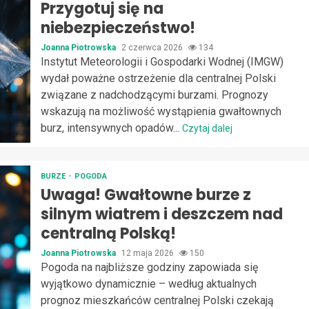
Przygotuj się na
niebezpieczeństwo!
Joanna Piotrowska
2 czerwca 2026
134
Instytut Meteorologii i Gospodarki Wodnej (IMGW)
wydał poważne ostrzeżenie dla centralnej Polski
związane z nadchodzącymi burzami. Prognozy
wskazują na możliwość wystąpienia gwałtownych
burz, intensywnych opadów...
Czytaj dalej
BURZE
POGODA
Uwaga! Gwałtowne burze z
silnym wiatrem i deszczem nad
centralną Polską!
Joanna Piotrowska
12 maja 2026
150
Pogoda na najbliższe godziny zapowiada się
wyjątkowo dynamicznie – według aktualnych
prognoz mieszkańców centralnej Polski czekają