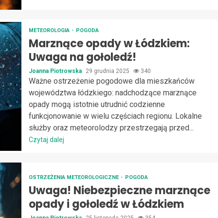
METEOROLOGIA
POGODA
Marznące opady w Łódzkiem:
Uwaga na gołoledź!
Joanna Piotrowska
29 grudnia 2025
340
Ważne ostrzeżenie pogodowe dla mieszkańców
województwa łódzkiego: nadchodzące marznące
opady mogą istotnie utrudnić codzienne
funkcjonowanie w wielu częściach regionu. Lokalne
służby oraz meteorolodzy przestrzegają przed...
Czytaj dalej
OSTRZEŻENIA METEOROLOGICZNE
POGODA
Uwaga! Niebezpieczne marznące
opady i gołoledź w Łódzkiem
Joanna Piotrowska
25 listopada 2025
354