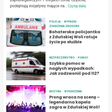
podejmują inicjatywy mające na...
Czytaj dalej
POLICJA
WYPADKI
ZDARZENIA DROGOWE
Bohaterska policjantka
z Zduńskiej Woli ratuje
życie po służbie
BEZPIECZEŃSTWO
POMOC
Szybka pomoc w
nagłych wypadkach:
Jak zadzwonić pod 112?
MUZYKA
WYDARZENIA
Prong wraca na scenę –
legendarna kapela
zagra w Zduńskiej Woli!