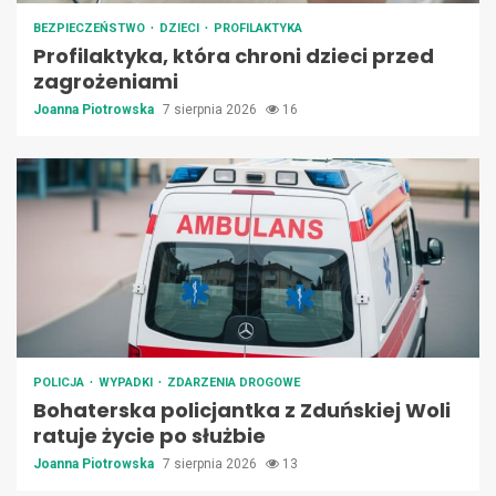
BEZPIECZEŃSTWO
DZIECI
PROFILAKTYKA
Profilaktyka, która chroni dzieci przed
zagrożeniami
Joanna Piotrowska
7 sierpnia 2026
16
POLICJA
WYPADKI
ZDARZENIA DROGOWE
Bohaterska policjantka z Zduńskiej Woli
ratuje życie po służbie
Joanna Piotrowska
7 sierpnia 2026
13