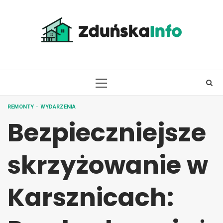
Skip
to
content
PRIMARY
MENU
REMONTY
WYDARZENIA
Bezpieczniejsze
skrzyżowanie w
Karsznicach: