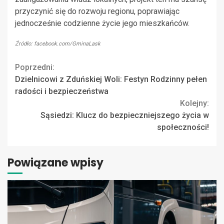
przyczynić się do rozwoju regionu, poprawiając
jednocześnie codzienne życie jego mieszkańców.
Źródło: facebook.com/GminaLask
Continue
Poprzedni:
Dzielnicowi z Zduńskiej Woli: Festyn Rodzinny pełen
Reading
radości i bezpieczeństwa
Kolejny:
Sąsiedzi: Klucz do bezpieczniejszego życia w
społeczności!
Powiązane wpisy