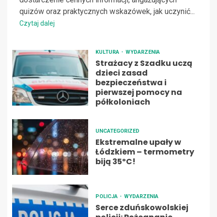
quizów oraz praktycznych wskazówek, jak uczynić...
Czytaj dalej
KULTURA
WYDARZENIA
Strażacy z Szadku uczą
dzieci zasad
bezpieczeństwa i
pierwszej pomocy na
półkoloniach
UNCATEGORIZED
Ekstremalne upały w
Łódzkiem – termometry
biją 35ºC!
POLICJA
WYDARZENIA
Serce zduńskowolskiej