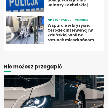
policji: Pożegnanie
Jolanty Kochelskiej
KRYZYS
POMOC
WSPARCIE
Wsparcie w kryzysie:
Ośrodek Interwencji w
Zduńskiej Woli na
ratunek mieszkańcom
Nie możesz przegapić