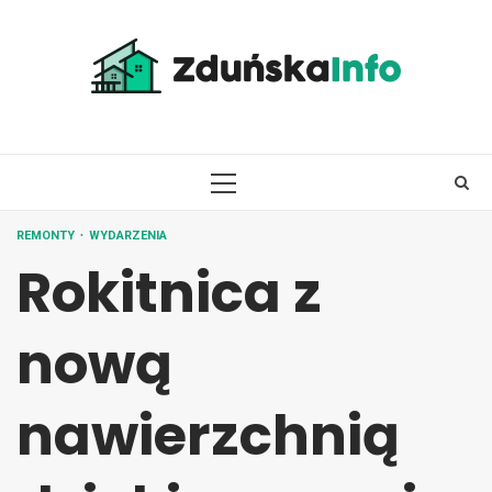
Skip
to
content
PRIMARY
MENU
REMONTY
WYDARZENIA
Rokitnica z
nową
nawierzchnią