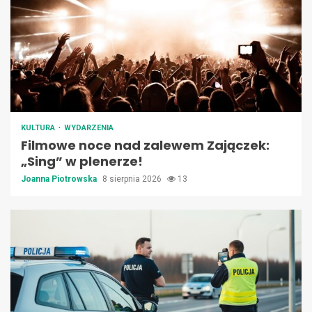
KULTURA
WYDARZENIA
Filmowe noce nad zalewem Zajączek:
„Sing” w plenerze!
Joanna Piotrowska
8 sierpnia 2026
13