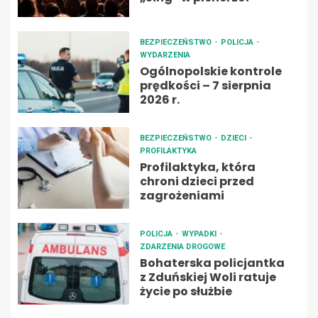
BEZPIECZEŃSTWO
POLICJA
WYDARZENIA
Ogólnopolskie kontrole
prędkości – 7 sierpnia
2026 r.
BEZPIECZEŃSTWO
DZIECI
PROFILAKTYKA
Profilaktyka, która
chroni dzieci przed
zagrożeniami
POLICJA
WYPADKI
ZDARZENIA DROGOWE
Bohaterska policjantka
z Zduńskiej Woli ratuje
życie po służbie