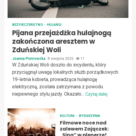
BEZPIECZEŃSTWO
HULAŃGI
Pijana przejażdżka hulajnogą
zakończona aresztem w
Zduńskiej Woli
Joanna Piotrowska
8 sierpnia 2026
11
W Zduńskiej Woli doszło do incydentu, który
przyciągnął uwagę lokalnych służb porządkowych.
19-letnia kobieta, prowadząca hulajnogę
elektryczną, została zatrzymana z powodu
niepewnego stylu jazdy. Okazało...
Czytaj dalej
KULTURA
WYDARZENIA
Filmowe noce nad
zalewem Zajączek:
„Sing” w plenerze!