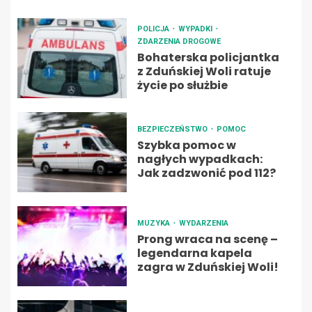
POLICJA
WYPADKI
ZDARZENIA DROGOWE
Bohaterska policjantka
z Zduńskiej Woli ratuje
życie po służbie
BEZPIECZEŃSTWO
POMOC
Szybka pomoc w
nagłych wypadkach:
Jak zadzwonić pod 112?
MUZYKA
WYDARZENIA
Prong wraca na scenę –
legendarna kapela
zagra w Zduńskiej Woli!