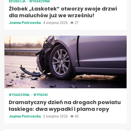
EDUKACJA
WYDARZENIA
Żłobek „Łaskotek” otworzy swoje drzwi
dla maluchów już we wrześniu!
Joanna Piotrowska
4 sierpnia 2026
27
WYDARZENIA
WYPADKI
Dramatyczny dzień na drogach powiatu
łaskiego: dwa wypadki i plama ropy
Joanna Piotrowska
3 sierpnia 2026
43