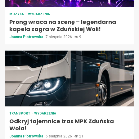
MUZYKA
WYDARZENIA
Prong wraca na scenę – legendarna
kapela zagra w Zduńskiej Woli!
Joanna Piotrowska
7 sierpnia 2026
9
TRANSPORT
WYDARZENIA
Odkryj tajemnice tras MPK Zduńska
Wola!
Joanna Piotrowska
6 sierpnia 2026
21