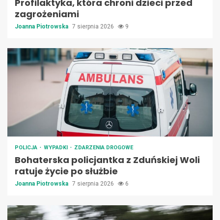
Profilaktyka, która chroni dzieci przed
zagrożeniami
Joanna Piotrowska
7 sierpnia 2026
9
POLICJA
WYPADKI
ZDARZENIA DROGOWE
Bohaterska policjantka z Zduńskiej Woli
ratuje życie po służbie
Joanna Piotrowska
7 sierpnia 2026
6