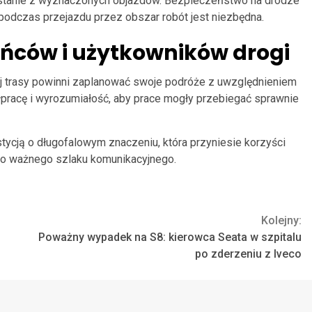
ystanie z wyznaczonych objazdów. Bezpieczeństwo na drodze
 podczas przejazdu przez obszar robót jest niezbędna.
ańców i użytkowników drogi
j trasy powinni zaplanować swoje podróże z uwzględnieniem
pracę i wyrozumiałość, aby prace mogły przebiegać sprawnie
ycją o długofalowym znaczeniu, która przyniesie korzyści
o ważnego szlaku komunikacyjnego.
Kolejny:
Poważny wypadek na S8: kierowca Seata w szpitalu
po zderzeniu z Iveco