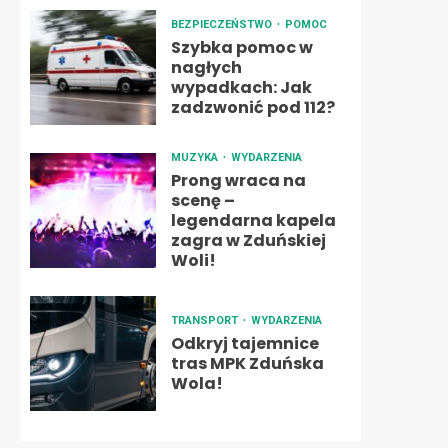
BEZPIECZEŃSTWO
POMOC
Szybka pomoc w
nagłych
wypadkach: Jak
zadzwonić pod 112?
MUZYKA
WYDARZENIA
Prong wraca na
scenę –
legendarna kapela
zagra w Zduńskiej
Woli!
TRANSPORT
WYDARZENIA
Odkryj tajemnice
tras MPK Zduńska
Wola!