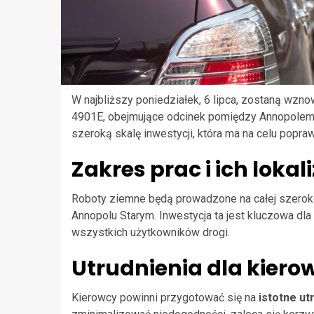
W najbliższy poniedziałek, 6 lipca, zostaną wzn
4901E, obejmujące odcinek pomiędzy Annopolem S
szeroką skalę inwestycji, która ma na celu popraw
Zakres prac i ich lokal
Roboty ziemne będą prowadzone na całej szeroko
Annopolu Starym. Inwestycja ta jest kluczowa d
wszystkich użytkowników drogi.
Utrudnienia dla kier
Kierowcy powinni przygotować się na
istotne ut