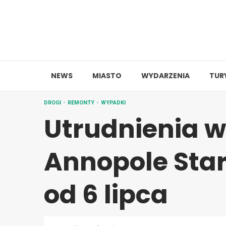
Skip
to
content
NEWS
MIASTO
WYDARZENIA
TUR
DROGI
REMONTY
WYPADKI
Utrudnienia w
Annopole Star
od 6 lipca