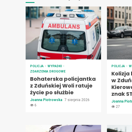
POLICJA
WYPADKI
POLICJA
W
ZDARZENIA DROGOWE
Kolizja
Bohaterska policjantka
w Zduńs
z Zduńskiej Woli ratuje
Kierow
życie po służbie
znak S
Joanna Piotrowska
7 sierpnia 2026
Joanna Pio
6
27