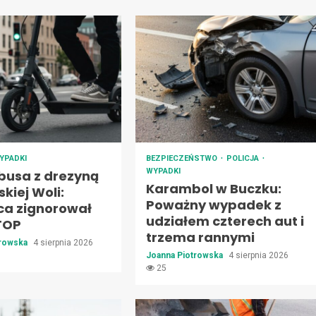
YPADKI
BEZPIECZEŃSTWO
POLICJA
WYPADKI
 busa z drezyną
Karambol w Buczku:
kiej Woli:
Poważny wypadek z
ca zignorował
udziałem czterech aut i
TOP
trzema rannymi
trowska
4 sierpnia 2026
Joanna Piotrowska
4 sierpnia 2026
25