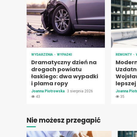
WYDARZENIA
WYPADKI
REMONTY
Dramatyczny dzień na
Moderni
drogach powiatu
Uzdatn
łaskiego: dwa wypadki
Wojsła
i plama ropy
lepszej
Joanna Piotrowska
3 sierpnia 2026
Joanna Pio
43
35
Nie możesz przegapić