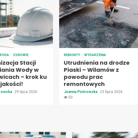
WODA
ZDROWIE
REMONTY
WYDARZENIA
zacja Stacji
Utrudnienia na drodze
iania Wody w
Piaski – Wilamów z
wicach – krok ku
powodu prac
 jakości!
remontowych
trowska
29 lipca 2026
Joanna Piotrowska
23 lipca 2026
50