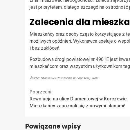
zminimalizować niedogodności, zaleca się korz
jest priorytetem, dlatego szczególna ostrożność
Zalecenia dla mieszk
Mieszkańcy oraz osoby często korzystające z te
możliwych opóźnień. Wykonawca apeluje o współ
i bez zakłóceń.
Rozbudowa drogi powiatowej nr 4901E jest inwest
mieszkańcom oraz wszystkim użytkownikom teg
Źródło: Starostwo Powiatowe w Zduńskiej Woli
Continue
Poprzedni:
Rewolucja na ulicy Diamentowej w Korczewie:
Reading
Mieszkańcy zapoznali się z nowymi planami!
Powiązane wpisy