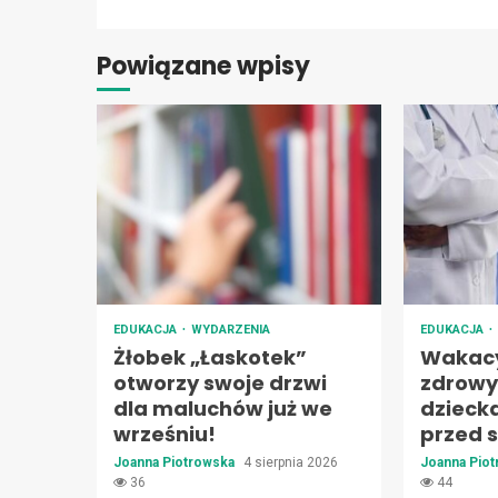
Powiązane wpisy
EDUKACJA
WYDARZENIA
EDUKACJA
Żłobek „Łaskotek”
Wakacy
otworzy swoje drzwi
zdrowy
dla maluchów już we
dzieck
wrześniu!
przed s
Joanna Piotrowska
4 sierpnia 2026
Joanna Pio
36
44