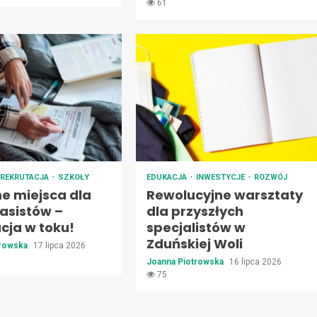
61
REKRUTACJA
SZKOŁY
EDUKACJA
INWESTYCJE
ROZWÓJ
e miejsca dla
Rewolucyjne warsztaty
asistów –
dla przyszłych
cja w toku!
specjalistów w
Zduńskiej Woli
trowska
17 lipca 2026
Joanna Piotrowska
16 lipca 2026
75