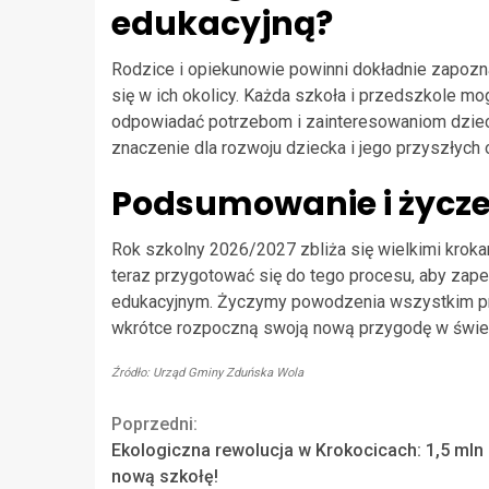
edukacyjną?
Rodzice i opiekunowie powinni dokładnie zapozn
się w ich okolicy. Każda szkoła i przedszkole mo
odpowiadać potrzebom i zainteresowaniom dziec
znaczenie dla rozwoju dziecka i jego przyszłych 
Podsumowanie i życze
Rok szkolny 2026/2027 zbliża się wielkimi krokami
teraz przygotować się do tego procesu, aby zap
edukacyjnym. Życzymy powodzenia wszystkim pr
wkrótce rozpoczną swoją nową przygodę w świec
Źródło: Urząd Gminy Zduńska Wola
Continue
Poprzedni:
Ekologiczna rewolucja w Krokocicach: 1,5 mln 
Reading
nową szkołę!