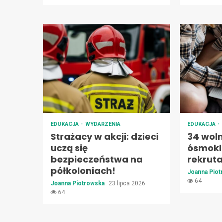
EDUKACJA
WYDARZENIA
EDUKACJA
Strażacy w akcji: dzieci
34 woln
uczą się
ósmokl
bezpieczeństwa na
rekruta
półkoloniach!
Joanna Pio
64
Joanna Piotrowska
23 lipca 2026
64