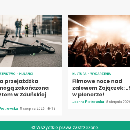
CZEŃSTWO
HULAŃGI
KULTURA
WYDARZENIA
na przejażdżka
Filmowe noce nad
jnogą zakończona
zalewem Zajączek: „
ztem w Zduńskiej
w plenerze!
Joanna Piotrowska
8 sierpnia 20
Piotrowska
8 sierpnia 2026
13
© Wszystkie prawa zastrzeżone.