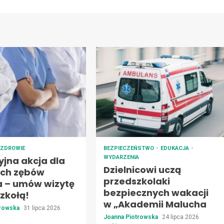
ZDROWIE
BEZPIECZEŃSTWO
EDUKACJA
WYDARZENIA
jna akcja dla
Dzielnicowi uczą
ch zębów
przedszkolaki
a – umów wizytę
bezpiecznych wakacji
zkołą!
w „Akademii Malucha
trowska
31 lipca 2026
Joanna Piotrowska
24 lipca 2026