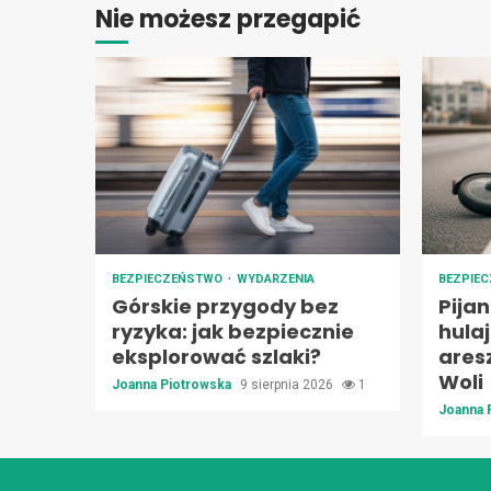
Nie możesz przegapić
BEZPIECZEŃSTWO
WYDARZENIA
BEZPIE
Górskie przygody bez
Pija
ryzyka: jak bezpiecznie
hula
eksplorować szlaki?
ares
Woli
Joanna Piotrowska
9 sierpnia 2026
1
Joanna 