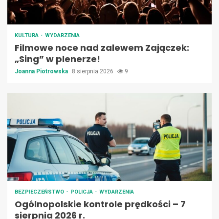
KULTURA
WYDARZENIA
Filmowe noce nad zalewem Zajączek:
„Sing” w plenerze!
Joanna Piotrowska
8 sierpnia 2026
9
BEZPIECZEŃSTWO
POLICJA
WYDARZENIA
Ogólnopolskie kontrole prędkości – 7
sierpnia 2026 r.