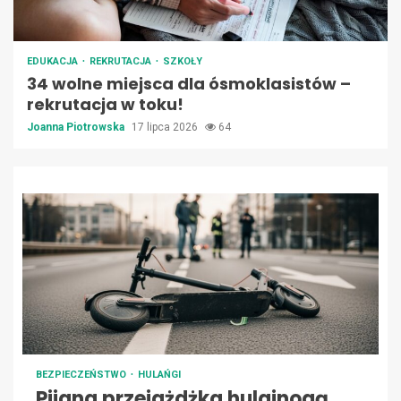
EDUKACJA
REKRUTACJA
SZKOŁY
34 wolne miejsca dla ósmoklasistów –
rekrutacja w toku!
Joanna Piotrowska
17 lipca 2026
64
BEZPIECZEŃSTWO
HULAŃGI
Pijana przejażdżka hulajnogą