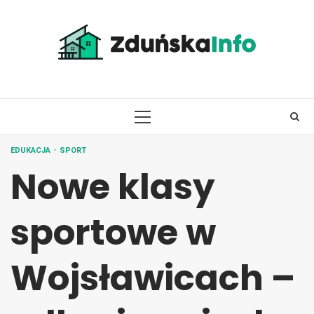
Skip
to
content
PRIMARY
MENU
EDUKACJA
SPORT
Nowe klasy
sportowe w
Wojsławicach –