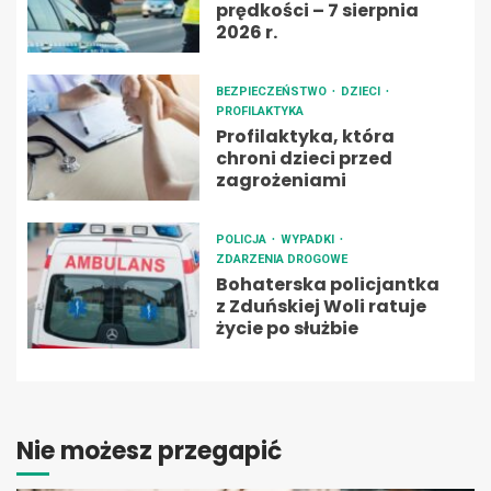
prędkości – 7 sierpnia
2026 r.
BEZPIECZEŃSTWO
DZIECI
PROFILAKTYKA
Profilaktyka, która
chroni dzieci przed
zagrożeniami
POLICJA
WYPADKI
ZDARZENIA DROGOWE
Bohaterska policjantka
z Zduńskiej Woli ratuje
życie po służbie
Nie możesz przegapić