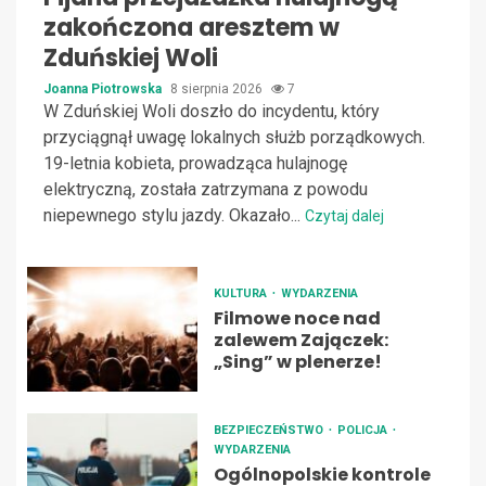
zakończona aresztem w
Zduńskiej Woli
Joanna Piotrowska
8 sierpnia 2026
7
W Zduńskiej Woli doszło do incydentu, który
przyciągnął uwagę lokalnych służb porządkowych.
19-letnia kobieta, prowadząca hulajnogę
elektryczną, została zatrzymana z powodu
niepewnego stylu jazdy. Okazało...
Czytaj dalej
KULTURA
WYDARZENIA
Filmowe noce nad
zalewem Zajączek:
„Sing” w plenerze!
BEZPIECZEŃSTWO
POLICJA
WYDARZENIA
Ogólnopolskie kontrole