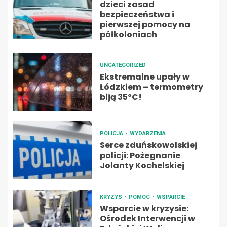
dzieci zasad
bezpieczeństwa i
pierwszej pomocy na
półkoloniach
UNCATEGORIZED
Ekstremalne upały w
Łódzkiem – termometry
biją 35ºC!
POLICJA
WYDARZENIA
Serce zduńskowolskiej
policji: Pożegnanie
Jolanty Kochelskiej
KRYZYS
POMOC
WSPARCIE
Wsparcie w kryzysie:
Ośrodek Interwencji w