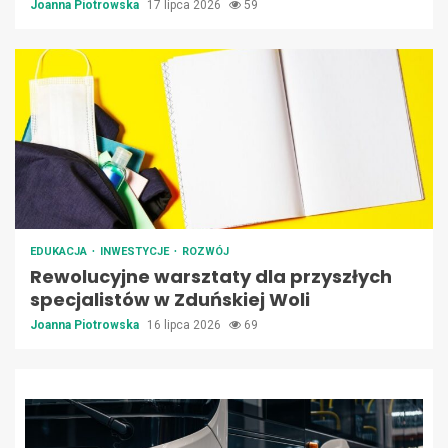
Joanna Piotrowska
17 lipca 2026
59
EDUKACJA
INWESTYCJE
ROZWÓJ
Rewolucyjne warsztaty dla przyszłych
specjalistów w Zduńskiej Woli
Joanna Piotrowska
16 lipca 2026
69