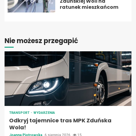
Zduńskiej Woli na
ratunek mieszkańcom
Nie możesz przegapić
TRANSPORT
WYDARZENIA
Odkryj tajemnice tras MPK Zduńska
Wola!
Joanna Piotrowska
6 sierpnia 2026
15