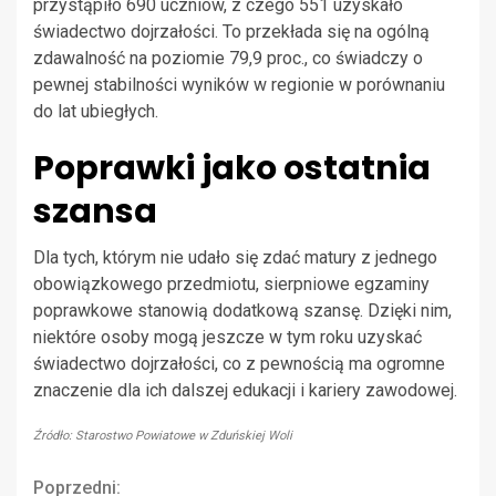
przystąpiło 690 uczniów, z czego 551 uzyskało
świadectwo dojrzałości. To przekłada się na ogólną
zdawalność na poziomie 79,9 proc., co świadczy o
pewnej stabilności wyników w regionie w porównaniu
do lat ubiegłych.
Poprawki jako ostatnia
szansa
Dla tych, którym nie udało się zdać matury z jednego
obowiązkowego przedmiotu, sierpniowe egzaminy
poprawkowe stanowią dodatkową szansę. Dzięki nim,
niektóre osoby mogą jeszcze w tym roku uzyskać
świadectwo dojrzałości, co z pewnością ma ogromne
znaczenie dla ich dalszej edukacji i kariery zawodowej.
Źródło: Starostwo Powiatowe w Zduńskiej Woli
Continue
Poprzedni: