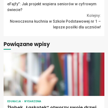
eFajfy”: Jak projekt wspiera seniorów w cyfrowym
Reading
świecie?
Kolejny:
Nowoczesna kuchnia w Szkole Podstawowej nr 1 –
lepsze posiłki dla uczniów!
Powiązane wpisy
EDUKACJA
WYDARZENIA
Żłobek „Łaskotek” otworzy swoje drzwi