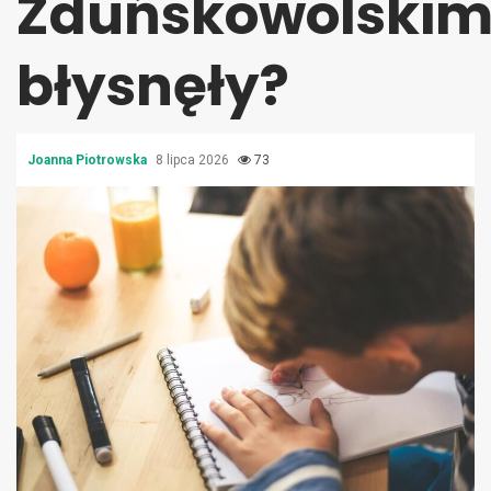
Zduńskowolski
błysnęły?
Joanna Piotrowska
8 lipca 2026
73