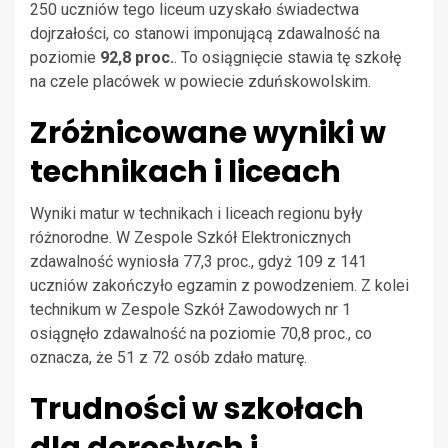
250 uczniów tego liceum uzyskało świadectwa
dojrzałości, co stanowi imponującą zdawalność na
poziomie
92,8 proc.
. To osiągnięcie stawia tę szkołę
na czele placówek w powiecie zduńskowolskim.
Zróżnicowane wyniki w
technikach i liceach
Wyniki matur w technikach i liceach regionu były
różnorodne. W Zespole Szkół Elektronicznych
zdawalność wyniosła 77,3 proc., gdyż 109 z 141
uczniów zakończyło egzamin z powodzeniem. Z kolei
technikum w Zespole Szkół Zawodowych nr 1
osiągnęło zdawalność na poziomie 70,8 proc., co
oznacza, że 51 z 72 osób zdało maturę.
Trudności w szkołach
dla dorosłych i