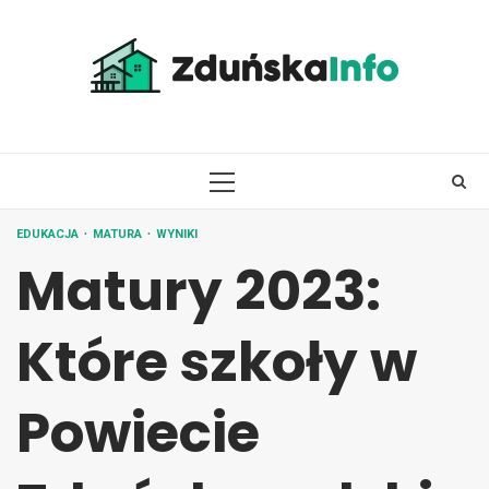
Skip
to
content
PRIMARY
MENU
EDUKACJA
MATURA
WYNIKI
Matury 2023:
Które szkoły w
Powiecie