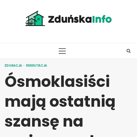
Skip
to
content
PRIMARY
MENU
EDUKACJA
REKRUTACJA
Ósmoklasiści
mają ostatnią
szansę na