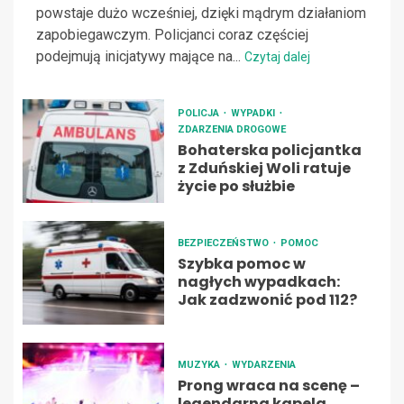
powstaje dużo wcześniej, dzięki mądrym działaniom
zapobiegawczym. Policjanci coraz częściej
podejmują inicjatywy mające na...
Czytaj dalej
POLICJA
WYPADKI
ZDARZENIA DROGOWE
Bohaterska policjantka
z Zduńskiej Woli ratuje
życie po służbie
BEZPIECZEŃSTWO
POMOC
Szybka pomoc w
nagłych wypadkach:
Jak zadzwonić pod 112?
MUZYKA
WYDARZENIA
Prong wraca na scenę –
legendarna kapela