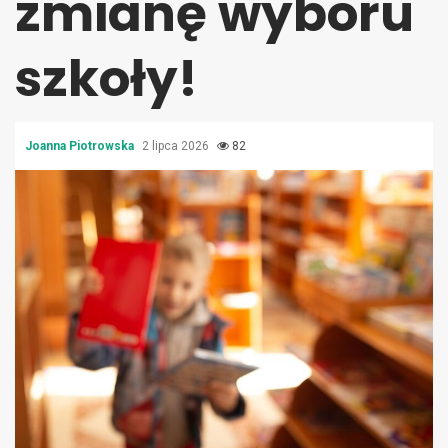
zmianę wyboru
szkoły!
Joanna Piotrowska
2 lipca 2026
82