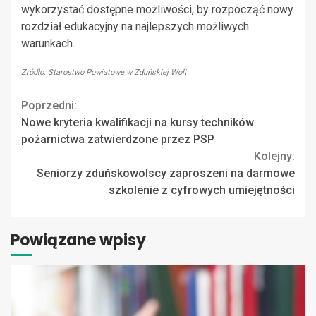
wykorzystać dostępne możliwości, by rozpocząć nowy
rozdział edukacyjny na najlepszych możliwych
warunkach.
Źródło: Starostwo Powiatowe w Zduńskiej Woli
Continue
Poprzedni:
Nowe kryteria kwalifikacji na kursy techników
Reading
pożarnictwa zatwierdzone przez PSP
Kolejny:
Seniorzy zduńskowolscy zaproszeni na darmowe
szkolenie z cyfrowych umiejętności
Powiązane wpisy