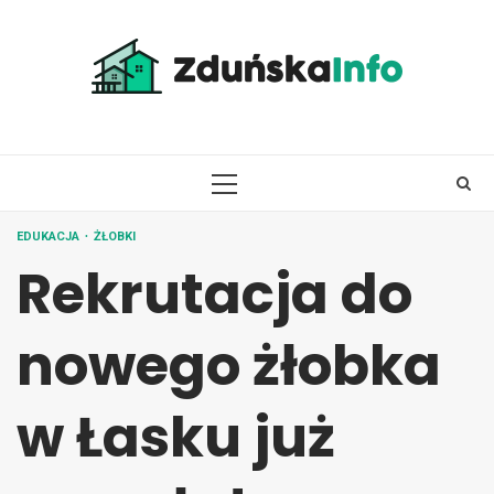
Skip
to
content
PRIMARY
MENU
EDUKACJA
ŻŁOBKI
Rekrutacja do
nowego żłobka
w Łasku już