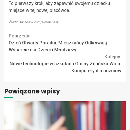
To pierwszy krok, aby zapewnić swojemu dziecku
miejsce w tej nowej placówce.
Źródło: facebook.com/GminaLask
Continue
Poprzedni:
Dzień Otwarty Poradni: Mieszkańcy Odkrywają
Reading
Wsparcie dla Dzieci i Młodzieży
Kolejny:
Nowe technologie w szkołach Gminy Zduńska Wola:
Komputery dla uczniów
Powiązane wpisy