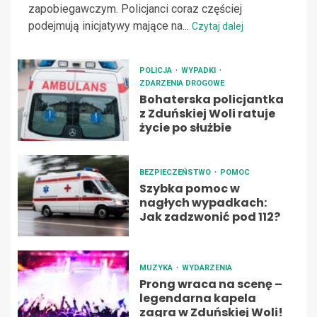
zapobiegawczym. Policjanci coraz częściej
podejmują inicjatywy mające na...
Czytaj dalej
POLICJA
WYPADKI
ZDARZENIA DROGOWE
Bohaterska policjantka
z Zduńskiej Woli ratuje
życie po służbie
BEZPIECZEŃSTWO
POMOC
Szybka pomoc w
nagłych wypadkach:
Jak zadzwonić pod 112?
MUZYKA
WYDARZENIA
Prong wraca na scenę –
legendarna kapela
zagra w Zduńskiej Woli!