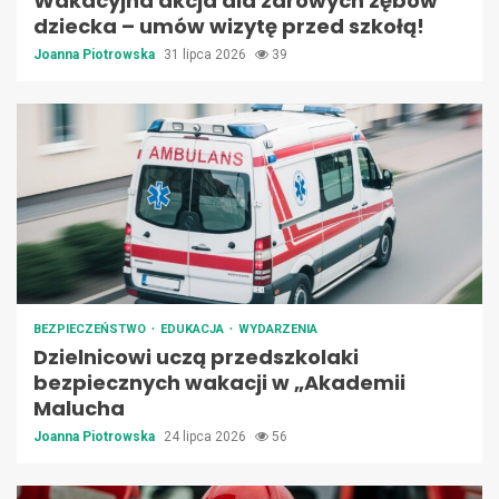
Wakacyjna akcja dla zdrowych zębów
dziecka – umów wizytę przed szkołą!
Joanna Piotrowska
31 lipca 2026
39
BEZPIECZEŃSTWO
EDUKACJA
WYDARZENIA
Dzielnicowi uczą przedszkolaki
bezpiecznych wakacji w „Akademii
Malucha
Joanna Piotrowska
24 lipca 2026
56