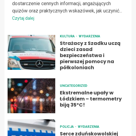
dostarczenie cennych informacji, angażujących
quizów oraz praktycznych wskazówek, jak uczynić...
Czytaj dalej
KULTURA
WYDARZENIA
Strażacy z Szadku uczą
dzieci zasad
bezpieczeństwa i
pierwszej pomocy na
półkoloniach
UNCATEGORIZED
Ekstremalne upały w
Łódzkiem – termometry
biją 35ºC!
POLICJA
WYDARZENIA
Serce zduńskowolskiej