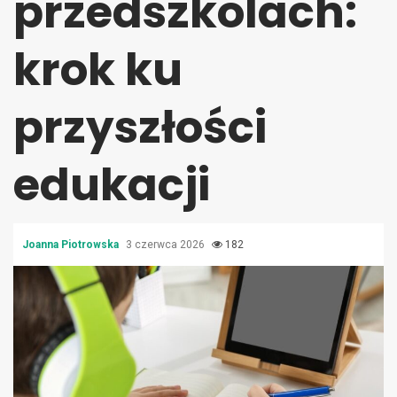
przedszkolach:
krok ku
przyszłości
edukacji
Joanna Piotrowska
3 czerwca 2026
182