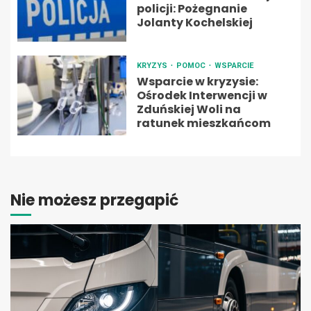
policji: Pożegnanie
Jolanty Kochelskiej
KRYZYS
POMOC
WSPARCIE
Wsparcie w kryzysie:
Ośrodek Interwencji w
Zduńskiej Woli na
ratunek mieszkańcom
Nie możesz przegapić