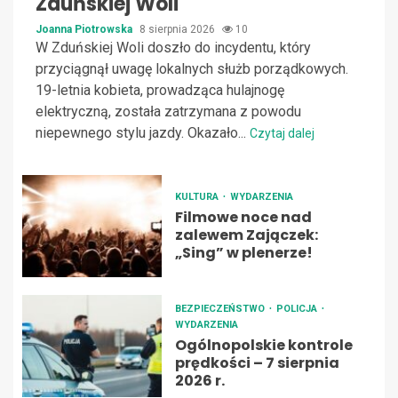
Zduńskiej Woli
Joanna Piotrowska
8 sierpnia 2026
10
W Zduńskiej Woli doszło do incydentu, który
przyciągnął uwagę lokalnych służb porządkowych.
19-letnia kobieta, prowadząca hulajnogę
elektryczną, została zatrzymana z powodu
niepewnego stylu jazdy. Okazało...
Czytaj dalej
KULTURA
WYDARZENIA
Filmowe noce nad
zalewem Zajączek:
„Sing” w plenerze!
BEZPIECZEŃSTWO
POLICJA
WYDARZENIA
Ogólnopolskie kontrole
prędkości – 7 sierpnia
2026 r.