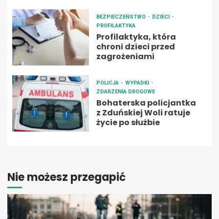
BEZPIECZEŃSTWO
DZIECI
PROFILAKTYKA
Profilaktyka, która
chroni dzieci przed
zagrożeniami
POLICJA
WYPADKI
ZDARZENIA DROGOWE
Bohaterska policjantka
z Zduńskiej Woli ratuje
życie po służbie
Nie możesz przegapić