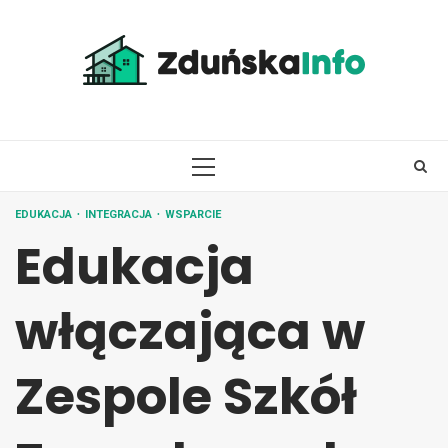
Skip
to
content
PRIMARY
MENU
EDUKACJA
INTEGRACJA
WSPARCIE
Edukacja
włączająca w
Zespole Szkół