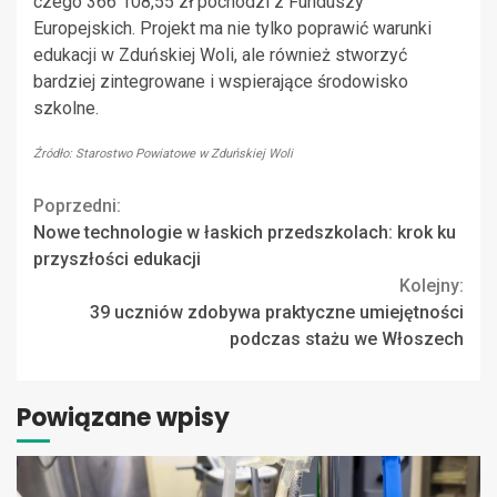
czego 366 108,55 zł pochodzi z Funduszy
Europejskich. Projekt ma nie tylko poprawić warunki
edukacji w Zduńskiej Woli, ale również stworzyć
bardziej zintegrowane i wspierające środowisko
szkolne.
Źródło: Starostwo Powiatowe w Zduńskiej Woli
Continue
Poprzedni:
Nowe technologie w łaskich przedszkolach: krok ku
Reading
przyszłości edukacji
Kolejny:
39 uczniów zdobywa praktyczne umiejętności
podczas stażu we Włoszech
Powiązane wpisy