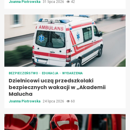
Joanna Piotrowska
31 lipca 2026
42
BEZPIECZEŃSTWO
EDUKACJA
WYDARZENIA
Dzielnicowi uczą przedszkolaki
bezpiecznych wakacji w „Akademii
Malucha
Joanna Piotrowska
24 lipca 2026
60