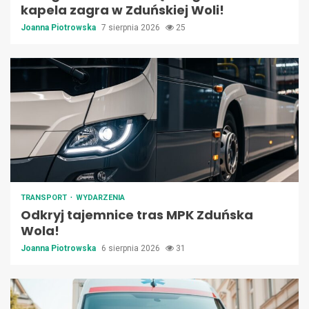
kapela zagra w Zduńskiej Woli!
Joanna Piotrowska
7 sierpnia 2026
25
TRANSPORT
WYDARZENIA
Odkryj tajemnice tras MPK Zduńska
Wola!
Joanna Piotrowska
6 sierpnia 2026
31