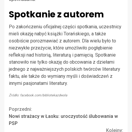
Spotkanie z autorem
Po zakończeniu oficjalnej części spotkania, uczestnicy
mieli okazję nabyć książki Torańskiego, a także
osobiście porozmawiać z autorem. Dla wielu było to
niezwykłe przeżycie, które umożliwiło pogłębienie
refleksji nad historią, literaturą i pamięcią. Spotkanie
stanowiło nie tylko okazję do obcowania z dziełami
jednego z najważniejszych polskich twórców literatury
faktu, ale także do wymiany myśli i doświadczeń z
innymi pasjonatami literatury.
Źródło: facebook.com/bibliotekazdwola
Continue
Poprzedni:
Nowi strażacy w Łasku: uroczystość ślubowania w
Reading
PSP
Kolejny: