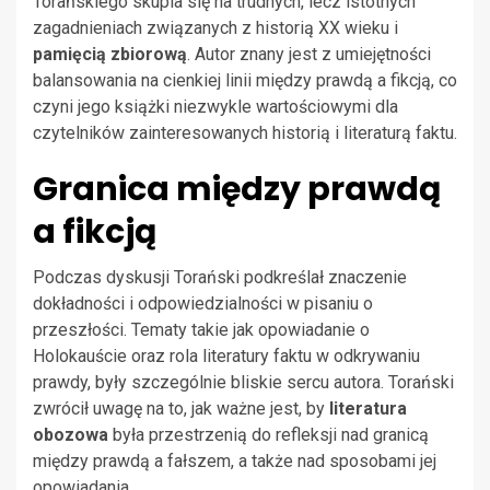
Torańskiego skupia się na trudnych, lecz istotnych
zagadnieniach związanych z historią XX wieku i
pamięcią zbiorową
. Autor znany jest z umiejętności
balansowania na cienkiej linii między prawdą a fikcją, co
czyni jego książki niezwykle wartościowymi dla
czytelników zainteresowanych historią i literaturą faktu.
Granica między prawdą
a fikcją
Podczas dyskusji Torański podkreślał znaczenie
dokładności i odpowiedzialności w pisaniu o
przeszłości. Tematy takie jak opowiadanie o
Holokauście oraz rola literatury faktu w odkrywaniu
prawdy, były szczególnie bliskie sercu autora. Torański
zwrócił uwagę na to, jak ważne jest, by
literatura
obozowa
była przestrzenią do refleksji nad granicą
między prawdą a fałszem, a także nad sposobami jej
opowiadania.