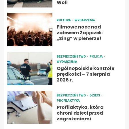
Woli
KULTURA
WYDARZENIA
Filmowe noce nad
zalewem Zajączek:
„Sing” w plenerze!
BEZPIECZEŃSTWO
POLICJA
WYDARZENIA
Ogólnopolskie kontrole
prędkości – 7 sierpnia
2026 r.
BEZPIECZEŃSTWO
DZIECI
PROFILAKTYKA
Profilaktyka, która
chroni dzieci przed
zagrożeniami