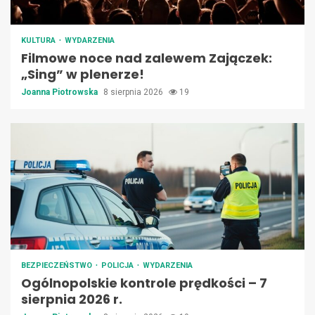
KULTURA
WYDARZENIA
Filmowe noce nad zalewem Zajączek:
„Sing” w plenerze!
Joanna Piotrowska
8 sierpnia 2026
19
BEZPIECZEŃSTWO
POLICJA
WYDARZENIA
Ogólnopolskie kontrole prędkości – 7
sierpnia 2026 r.