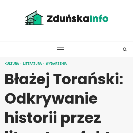
Skip
to
content
PRIMARY
MENU
KULTURA
LITERATURA
WYDARZENIA
Błażej Torański:
Odkrywanie
historii przez