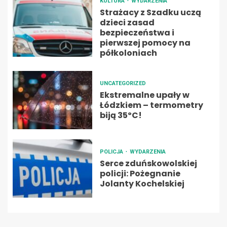
KULTURA
WYDARZENIA
Strażacy z Szadku uczą
dzieci zasad
bezpieczeństwa i
pierwszej pomocy na
półkoloniach
UNCATEGORIZED
Ekstremalne upały w
Łódzkiem – termometry
biją 35ºC!
POLICJA
WYDARZENIA
Serce zduńskowolskiej
policji: Pożegnanie
Jolanty Kochelskiej