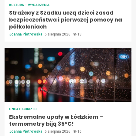
KULTURA
WYDARZENIA
Strażacy z Szadku uczą dzieci zasad
bezpieczeństwa i pierwszej pomocy na
półkoloniach
Joanna Piotrowska
6 sierpnia 2026
18
UNCATEGORIZED
Ekstremalne upały w Łódzkiem –
termometry biją 35ºC!
Joanna Piotrowska
6 sierpnia 2026
16