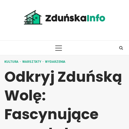
Skip
to
content
PRIMARY
MENU
KULTURA
WARSZTATY
WYDARZENIA
Odkryj Zduńską
Wolę:
Fascynujące