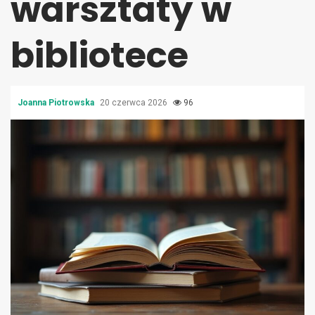
warsztaty w
bibliotece
Joanna Piotrowska
20 czerwca 2026
96