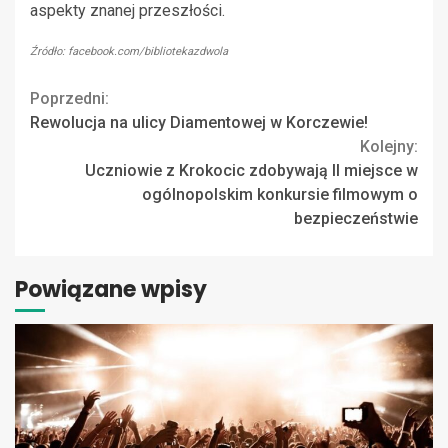
aspekty znanej przeszłości.
Źródło: facebook.com/bibliotekazdwola
Continue
Poprzedni:
Rewolucja na ulicy Diamentowej w Korczewie!
Reading
Kolejny:
Uczniowie z Krokocic zdobywają II miejsce w
ogólnopolskim konkursie filmowym o
bezpieczeństwie
Powiązane wpisy