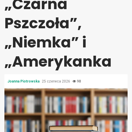
„Czarna
Pszczoła”,
„Niemka” i
„Amerykanka
Joanna Piotrowska
25 czerwca 2026
98