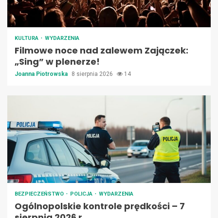
KULTURA
WYDARZENIA
Filmowe noce nad zalewem Zajączek:
„Sing” w plenerze!
Joanna Piotrowska
8 sierpnia 2026
14
BEZPIECZEŃSTWO
POLICJA
WYDARZENIA
Ogólnopolskie kontrole prędkości – 7
sierpnia 2026 r.