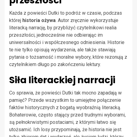
przeszłości
Każda z powieści Dutki to podróż w czasie, podczas
której
historia ożywa
. Autor zręcznie wykorzystuje
literacką narrację, by przybliżyć czytelnikowi realia
przeszłości, jednocześnie nie odbierając im
uniwersalności i współczesnego odniesienia. Historie
te nie tylko opisują wydarzenia, ale także stawiają
pytania o tożsamość i moralne wybory, które rezonują z
czytelnikiem długo po zakończeniu lektury.
Siła literackiej narracji
Co sprawia, że powieści Dutki tak mocno zapadają w
pamięć? Przede wszystkim to umiejętne połączenie
faktów historycznych z bogatą wyobraźnią literacką.
Bohaterowie, często stający przed trudnymi wyborami,
są pełnokrwistymi postaciami, z którymi łatwo się
utożsamić. Ich losy przypominają, że historia nie jest
tylko zbiorem dat i wydarzeń, ale życiem ludzi, którzy