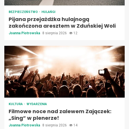
BEZPIECZEŃSTWO
HULAŃGI
Pijana przejażdżka hulajnogą
zakończona aresztem w Zduńskiej Woli
Joanna Piotrowska
8 sierpnia 2026
12
KULTURA
WYDARZENIA
Filmowe noce nad zalewem Zajączek:
„Sing” w plenerze!
Joanna Piotrowska
8 sierpnia 2026
14