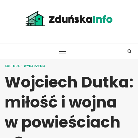
Skip
to
content
PRIMARY
MENU
KULTURA
WYDARZENIA
Wojciech Dutka:
miłość i wojna
w powieściach