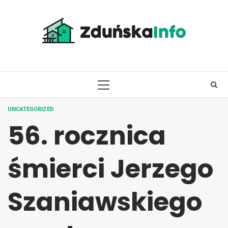
Skip
to
content
PRIMARY
MENU
UNCATEGORIZED
56. rocznica
śmierci Jerzego
Szaniawskiego