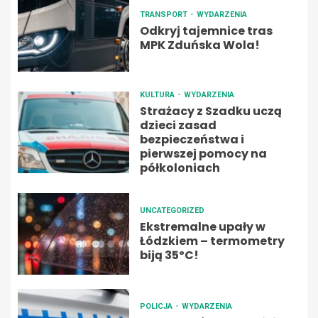
TRANSPORT
WYDARZENIA
Odkryj tajemnice tras
MPK Zduńska Wola!
KULTURA
WYDARZENIA
Strażacy z Szadku uczą
dzieci zasad
bezpieczeństwa i
pierwszej pomocy na
półkoloniach
UNCATEGORIZED
Ekstremalne upały w
Łódzkiem – termometry
biją 35ºC!
POLICJA
WYDARZENIA