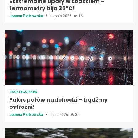
Ekstremalne upały w Łódzkiem –
termometry biją 35ºC!
Joanna Piotrowska
6 sierpnia 2026
16
UNCATEGORIZED
Fala upałów nadchodzi – bądźmy
ostrożni!
Joanna Piotrowska
30 lipca 2026
32