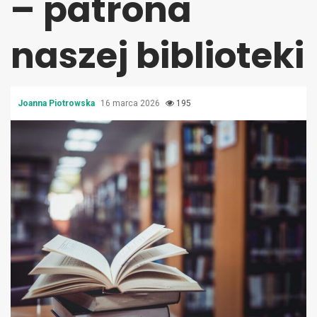
– patrona
naszej biblioteki
Joanna Piotrowska
16 marca 2026
195