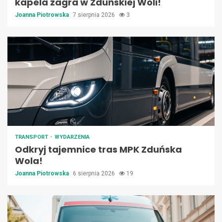
kapela zagra w Zduńskiej Woli!
Joanna Piotrowska
7 sierpnia 2026
3
TRANSPORT
WYDARZENIA
Odkryj tajemnice tras MPK Zduńska
Wola!
Joanna Piotrowska
6 sierpnia 2026
19