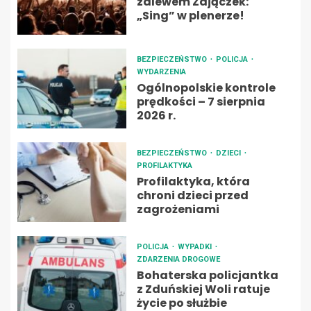
zalewem Zajączek:
„Sing” w plenerze!
BEZPIECZEŃSTWO
POLICJA
WYDARZENIA
Ogólnopolskie kontrole
prędkości – 7 sierpnia
2026 r.
BEZPIECZEŃSTWO
DZIECI
PROFILAKTYKA
Profilaktyka, która
chroni dzieci przed
zagrożeniami
POLICJA
WYPADKI
ZDARZENIA DROGOWE
Bohaterska policjantka
z Zduńskiej Woli ratuje
życie po służbie