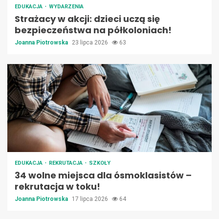
EDUKACJA
WYDARZENIA
Strażacy w akcji: dzieci uczą się
bezpieczeństwa na półkoloniach!
Joanna Piotrowska
23 lipca 2026
63
EDUKACJA
REKRUTACJA
SZKOŁY
34 wolne miejsca dla ósmoklasistów –
rekrutacja w toku!
Joanna Piotrowska
17 lipca 2026
64