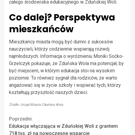
całego środowiska edukacyjnego w Zduńskiej Woli.
Co dalej? Perspektywa
mieszkańców
Mieszkańcy miasta mogą być dumni z sukcesów
nauczycieli, którzy codziennie wspierają rozwój
najmłodszych. Informacja o wyróżnieniu Moniki Soćko-
Grzelczyk pokazuje, że Zduńska Wola ma potencjał, by
być miejscem, w którym edukacja stoi na wysokim
poziomie. To również sygnał dla rodziców, że warto
angażować się w życie szkoły i wspierać tych, którzy
kształtują przyszłość naszych dzieci.
Źródło: Urząd Miasta Zduńska Wola
Continue
Poprzedni:
Edukacja włączająca w Zduńskiej Woli z grantem
Reading
718 tys. zł na nowoczesne wsparcie