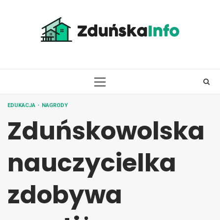
Skip
to
content
PRIMARY
MENU
EDUKACJA
NAGRODY
Zduńskowolska
nauczycielka
zdobywa