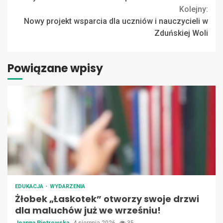
Kolejny:
Nowy projekt wsparcia dla uczniów i nauczycieli w
Zduńskiej Woli
Powiązane wpisy
EDUKACJA
WYDARZENIA
Żłobek „Łaskotek” otworzy swoje drzwi
dla maluchów już we wrześniu!
Joanna Piotrowska
4 sierpnia 2026
35