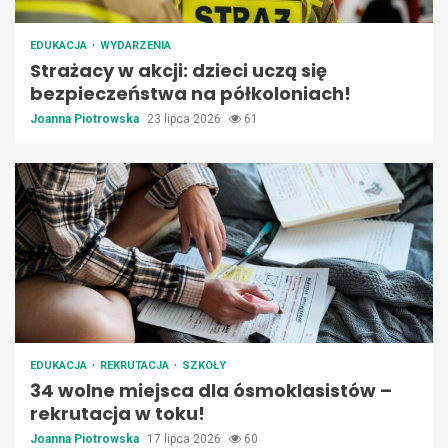
EDUKACJA
WYDARZENIA
Strażacy w akcji: dzieci uczą się
bezpieczeństwa na półkoloniach!
Joanna Piotrowska
23 lipca 2026
61
EDUKACJA
REKRUTACJA
SZKOŁY
34 wolne miejsca dla ósmoklasistów –
rekrutacja w toku!
Joanna Piotrowska
17 lipca 2026
60