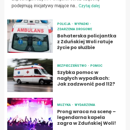
podejmują inicjatywy mające na...
Czytaj dalej
POLICJA
WYPADKI
ZDARZENIA DROGOWE
Bohaterska policjantka
z Zduńskiej Woli ratuje
życie po służbie
BEZPIECZEŃSTWO
POMOC
Szybka pomoc w
nagłych wypadkach:
Jak zadzwonić pod 112?
MUZYKA
WYDARZENIA
Prong wraca na scenę –
legendarna kapela
zagra w Zduńskiej Woli!