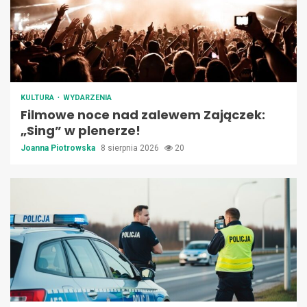
KULTURA
WYDARZENIA
Filmowe noce nad zalewem Zajączek:
„Sing” w plenerze!
Joanna Piotrowska
8 sierpnia 2026
20