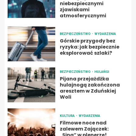
niebezpiecznymi
zjawiskami
atmosferycznymi
BEZPIECZEŃSTWO
WYDARZENIA
Górskie przygody bez
ryzyka: jak bezpiecznie
eksplorować szlaki?
BEZPIECZEŃSTWO
HULAŃGI
Pijana przejażdżka
hulajnogą zakończona
aresztem w Zduńskiej
Woli
KULTURA
WYDARZENIA
Filmowe noce nad
zalewem Zajączek:
„Sing” w plenerze!