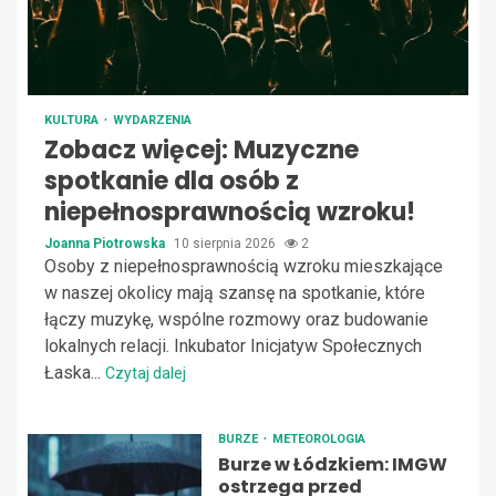
KULTURA
WYDARZENIA
Zobacz więcej: Muzyczne
spotkanie dla osób z
niepełnosprawnością wzroku!
Joanna Piotrowska
10 sierpnia 2026
2
Osoby z niepełnosprawnością wzroku mieszkające
w naszej okolicy mają szansę na spotkanie, które
łączy muzykę, wspólne rozmowy oraz budowanie
lokalnych relacji. Inkubator Inicjatyw Społecznych
Łaska...
Czytaj dalej
BURZE
METEOROLOGIA
Burze w Łódzkiem: IMGW
ostrzega przed