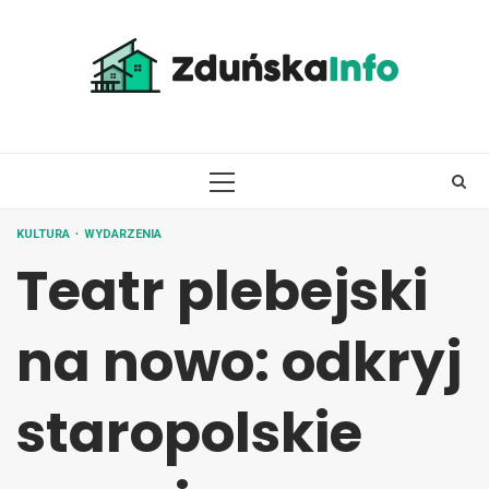
Skip
to
content
PRIMARY
MENU
KULTURA
WYDARZENIA
Teatr plebejski
na nowo: odkryj
staropolskie