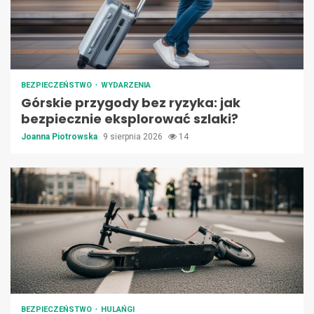
BEZPIECZEŃSTWO
WYDARZENIA
Górskie przygody bez ryzyka: jak
bezpiecznie eksplorować szlaki?
Joanna Piotrowska
9 sierpnia 2026
14
BEZPIECZEŃSTWO
HULAŃGI