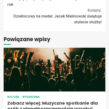
Reading
rok
Kolejny:
Dzielnicowy na medal: Jacek Malinowski świętuje
stulecie służby!
Powiązane wpisy
KULTURA
WYDARZENIA
Zobacz więcej: Muzyczne spotkanie dla
osób z niepełnosprawnością wzroku!