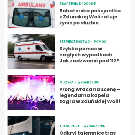
ZDARZENIA DROGOWE
Bohaterska policjantka
z Zduńskiej Woli ratuje
życie po służbie
BEZPIECZEŃSTWO
POMOC
Szybka pomoc w
nagłych wypadkach:
Jak zadzwonić pod 112?
MUZYKA
WYDARZENIA
Prong wraca na scenę –
legendarna kapela
zagra w Zduńskiej Woli!
TRANSPORT
WYDARZENIA
Odkryj tajemnice tras