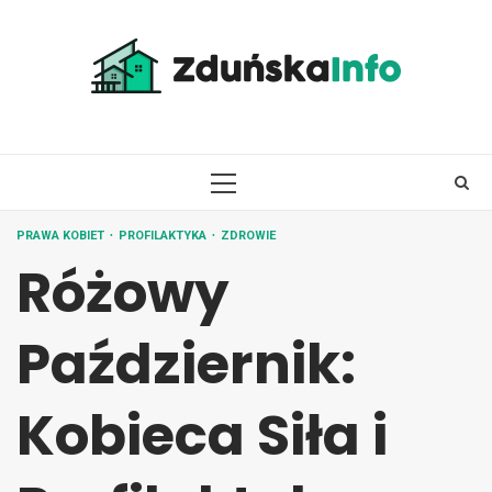
Skip
to
content
PRIMARY
MENU
PRAWA KOBIET
PROFILAKTYKA
ZDROWIE
Różowy
Październik:
Kobieca Siła i