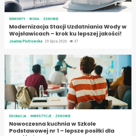
REMONTY
WODA
ZDROWIE
Modernizacja Stacji Uzdatniania Wody w
Wojsławicach – krok ku lepszej jakości!
Joanna Piotrowska
29 lipca 2026
37
EDUKACJA
INWESTYCJE
ZDROWIE
Nowoczesna kuchnia w Szkole
Podstawowej nr 1 – lepsze posiłki dla