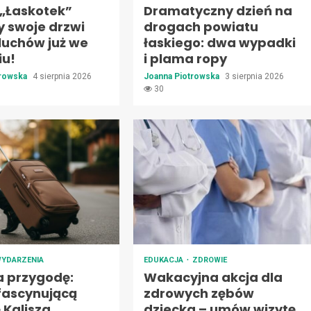
 „Łaskotek”
Dramatyczny dzień na
y swoje drzwi
drogach powiatu
luchów już we
łaskiego: dwa wypadki
iu!
i plama ropy
trowska
4 sierpnia 2026
Joanna Piotrowska
3 sierpnia 2026
30
YDARZENIA
EDUKACJA
ZDROWIE
a przygodę:
Wakacyjna akcja dla
 fascynującą
zdrowych zębów
ę Kalisza
dziecka – umów wizytę