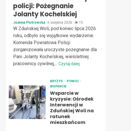
policji: Pożegnanie
Jolanty Kochelskiej
Joanna Piotrowska
5 sierpnia 2026
15
W Zduńskiej Woli, pod koniec lipca 2026
roku, odbyło się wyjątkowe wydarzenie.
Komenda Powiatowa Policji
zorganizowała uroczyste pożegnanie dla
Pani Jolanty Kochelskiej, wieloletniej
pracownicy cywilnej,...
Czytaj dalej
KRYZYS
POMOC
WSPARCIE
Wsparcie w
kryzysie: Ośrodek
Interwencji w
Zduńskiej Woli na
ratunek
mieszkańcom