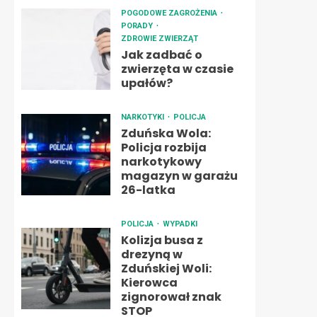
POGODOWE ZAGROŻENIA
PORADY
ZDROWIE ZWIERZĄT
Jak zadbać o
zwierzęta w czasie
upałów?
NARKOTYKI
POLICJA
Zduńska Wola:
Policja rozbija
narkotykowy
magazyn w garażu
26-latka
POLICJA
WYPADKI
Kolizja busa z
drezyną w
Zduńskiej Woli:
Kierowca
zignorował znak
STOP