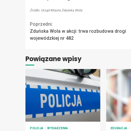
Źródło: Urząd Miasta Zduńska Wola
Continue
Poprzedni:
Zduńska Wola w akcji: trwa rozbudowa drogi
Reading
wojewódzkiej nr 482
Powiązane wpisy
POLICJA
WYDARZENIA
EDUKACJA