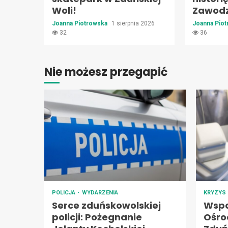
Woli!
Zawodz
Joanna Piotrowska
1 sierpnia 2026
Joanna Pio
32
36
Nie możesz przegapić
POLICJA
WYDARZENIA
KRYZYS
Serce zduńskowolskiej
Wspa
policji: Pożegnanie
Ośro