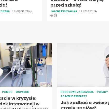
ia!
przed szkołą!
trowska
1 sierpnia 2026
Joanna Piotrowska
31 lipca 2026
33
POMOC
WSPARCIE
POGODOWE ZAGROŻENIA
PORADY
ZDROWIE ZWIERZĄT
rcie w kryzysie:
Jak zadbać o zwierz
dek Interwencji w
czasie upałów?