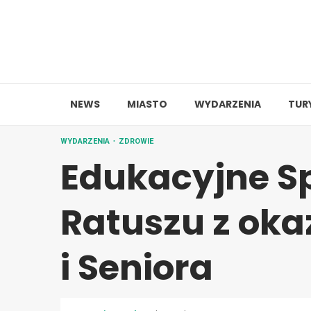
Skip
to
content
NEWS
MIASTO
WYDARZENIA
TUR
WYDARZENIA
ZDROWIE
Edukacyjne S
Ratuszu z oka
i Seniora