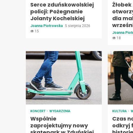
Serce zduńskowolskiej
Żłobek
policji: Pożegnanie
otworz
Jolanty Kochelskiej
dla ma
wrześn
Joanna Piotrowska
5 sierpnia 2026
15
Joanna Pio
18
KONCERT
WYDARZENIA
KULTURA
W
Wspólnie
Czas n
zaprojektujmy nowy
odkryj
skatepark w Zduńskiej
histori