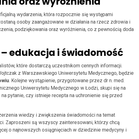
ania oraz wyróżnienia
icjalną wydarzenia, która rozpocznie się występami
zostaną osoby zaangażowane w działania na rzecz zdrowia i
zenia, podziękowania oraz wyróżnienia, co z pewnością doda
 – edukacja i świadomość
istów, które dostarczą uczestnikom cennych informacji.
Wojtczak z Warszawskiego Uniwersytetu Medycznego, będzie
owiu
. Kolejne wystąpienie, przygotowane przez dr n. med.
inicznego Uniwersytetu Medycznego w Łodzi, skupi się na
a pytanie, czy istnieje recepta na uchronienie się przed
zerzenia wiedzy i zwiększenia świadomości na temat
ości. Zaproszeni są wszyscy zainteresowani, którzy chcą
ęcej o najnowszych osiągnięciach w dziedzinie medycyny i