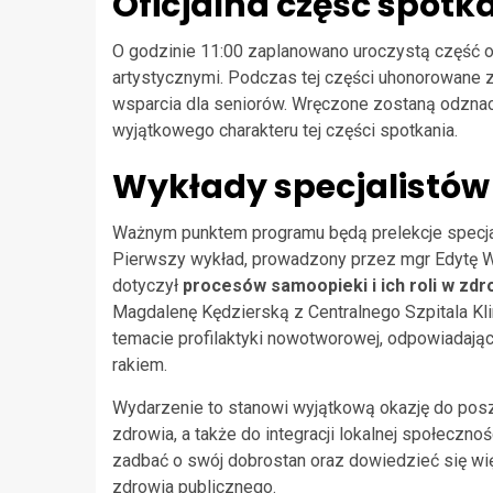
Oficjalna część spotk
O godzinie 11:00 zaplanowano uroczystą część of
artystycznymi. Podczas tej części uhonorowane 
wsparcia dla seniorów. Wręczone zostaną odznac
wyjątkowego charakteru tej części spotkania.
Wykłady specjalistów
Ważnym punktem programu będą prelekcje specjal
Pierwszy wykład, prowadzony przez mgr Edytę 
dotyczył
procesów samoopieki i ich roli w zdr
Magdalenę Kędzierską z Centralnego Szpitala Kl
temacie profilaktyki nowotworowej, odpowiadając n
rakiem.
Wydarzenie to stanowi wyjątkową okazję do pos
zdrowia, a także do integracji lokalnej społeczn
zadbać o swój dobrostan oraz dowiedzieć się wi
zdrowia publicznego.