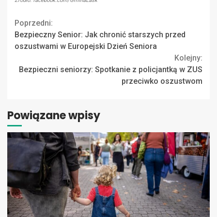
Źródło: facebook.com/GminaLask
Continue
Poprzedni:
Bezpieczny Senior: Jak chronić starszych przed
Reading
oszustwami w Europejski Dzień Seniora
Kolejny:
Bezpieczni seniorzy: Spotkanie z policjantką w ZUS
przeciwko oszustwom
Powiązane wpisy