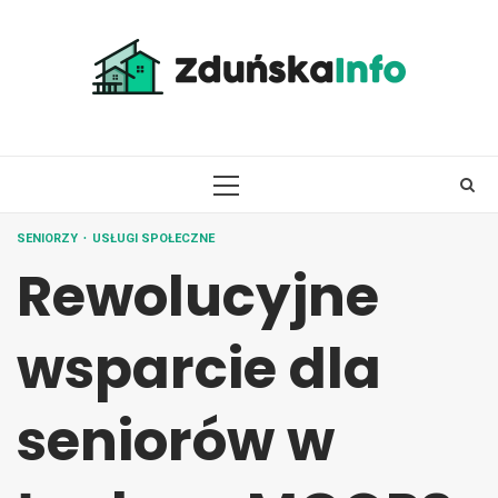
Skip
to
content
PRIMARY
MENU
SENIORZY
USŁUGI SPOŁECZNE
Rewolucyjne
wsparcie dla
seniorów w