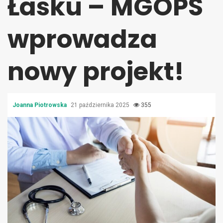
Łasku – MGOPS
wprowadza
nowy projekt!
Joanna Piotrowska
21 października 2025
355