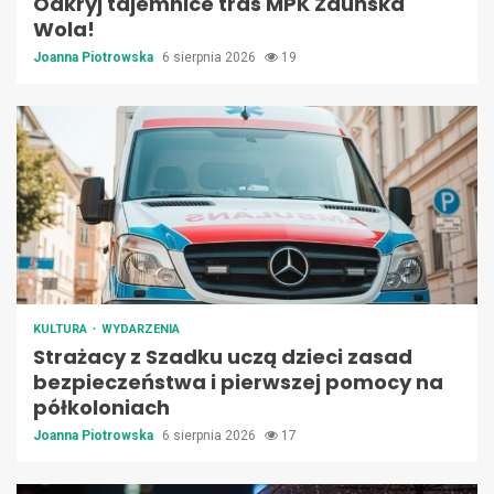
Odkryj tajemnice tras MPK Zduńska
Wola!
Joanna Piotrowska
6 sierpnia 2026
19
KULTURA
WYDARZENIA
Strażacy z Szadku uczą dzieci zasad
bezpieczeństwa i pierwszej pomocy na
półkoloniach
Joanna Piotrowska
6 sierpnia 2026
17