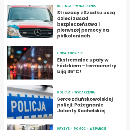
KULTURA
WYDARZENIA
Strażacy z Szadku uczą
dzieci zasad
bezpieczeństwa i
pierwszej pomocy na
półkoloniach
UNCATEGORIZED
Ekstremalne upały w
Łódzkiem – termometry
biją 35ºC!
POLICJA
WYDARZENIA
Serce zduńskowolskiej
policji: Pożegnanie
Jolanty Kochelskiej
KRYZYS
POMOC
WSPARCIE