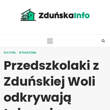
Skip
to
content
PRIMARY
MENU
KULTURA
WYDARZENIA
Przedszkolaki z
Zduńskiej Woli
odkrywają