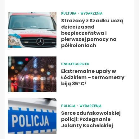
KULTURA
WYDARZENIA
Strażacy z Szadku uczą
dzieci zasad
bezpieczeństwa i
pierwszej pomocy na
półkoloniach
UNCATEGORIZED
Ekstremalne upały w
Łódzkiem – termometry
biją 35ºC!
POLICJA
WYDARZENIA
Serce zduńskowolskiej
policji: Pożegnanie
Jolanty Kochelskiej