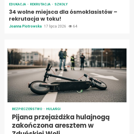
EDUKACJA
REKRUTACJA
SZKOŁY
34 wolne miejsca dla ósmoklasistów –
rekrutacja w toku!
Joanna Piotrowska
17 lipca 2026
64
BEZPIECZEŃSTWO
HULAŃGI
Pijana przejażdżka hulajnogą
zakończona aresztem w
Zduńskiej Woli