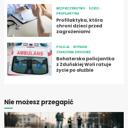
BEZPIECZEŃSTWO
DZIECI
PROFILAKTYKA
Profilaktyka, która
chroni dzieci przed
zagrożeniami
POLICJA
WYPADKI
ZDARZENIA DROGOWE
Bohaterska policjantka
z Zduńskiej Woli ratuje
życie po służbie
Nie możesz przegapić