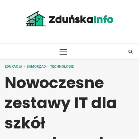
Skip
to
content
PRIMARY
MENU
EDUKACJA
SAMORZĄD
TECHNOLOGIE
Nowoczesne
zestawy IT dla
szkół