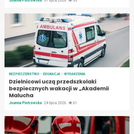
Joanna Piotrowska
31 lipca 2026
35
BEZPIECZEŃSTWO
EDUKACJA
WYDARZENIA
Dzielnicowi uczą przedszkolaki
bezpiecznych wakacji w „Akademii
Malucha
Joanna Piotrowska
24 lipca 2026
61