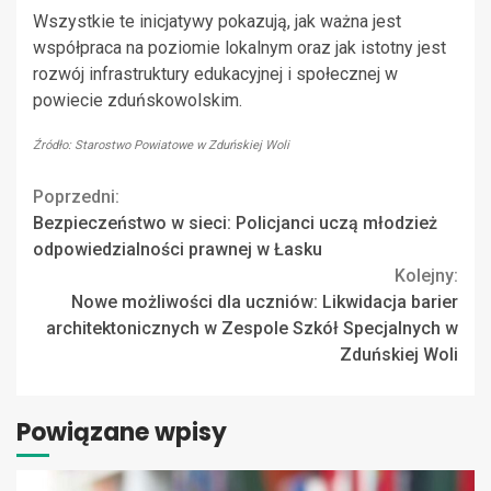
Wszystkie te inicjatywy pokazują, jak ważna jest
współpraca na poziomie lokalnym oraz jak istotny jest
rozwój infrastruktury edukacyjnej i społecznej w
powiecie zduńskowolskim.
Źródło: Starostwo Powiatowe w Zduńskiej Woli
Continue
Poprzedni:
Bezpieczeństwo w sieci: Policjanci uczą młodzież
Reading
odpowiedzialności prawnej w Łasku
Kolejny:
Nowe możliwości dla uczniów: Likwidacja barier
architektonicznych w Zespole Szkół Specjalnych w
Zduńskiej Woli
Powiązane wpisy