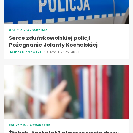
POLICJA
WYDARZENIA
Serce zduńskowolskiej policji:
Pożegnanie Jolanty Kochelskiej
Joanna Piotrowska
5 sierpnia 2026
21
EDUKACJA
WYDARZENIA
Żłobek „Łaskotek” otworzy swoje drzwi