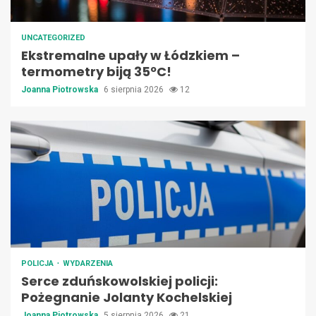
UNCATEGORIZED
Ekstremalne upały w Łódzkiem –
termometry biją 35ºC!
Joanna Piotrowska
6 sierpnia 2026
12
POLICJA
WYDARZENIA
Serce zduńskowolskiej policji:
Pożegnanie Jolanty Kochelskiej
Joanna Piotrowska
5 sierpnia 2026
21