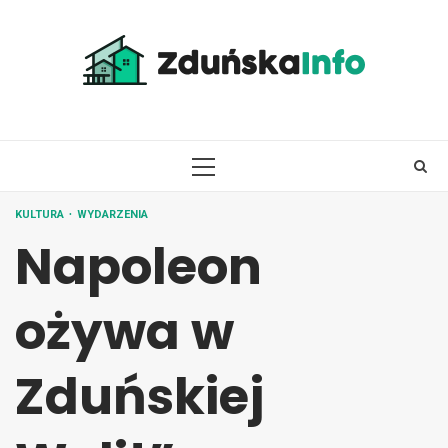
Skip
to
content
PRIMARY
MENU
KULTURA
WYDARZENIA
Napoleon
ożywa w
Zduńskiej