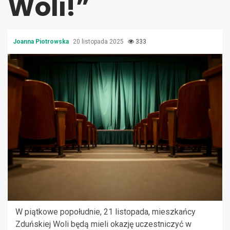
Woli!”
Joanna Piotrowska
20 listopada 2025
333
W piątkowe popołudnie, 21 listopada, mieszkańcy
Zduńskiej Woli będą mieli okazję uczestniczyć w