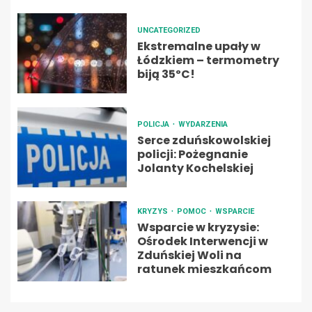
UNCATEGORIZED
Ekstremalne upały w
Łódzkiem – termometry
biją 35ºC!
POLICJA
WYDARZENIA
Serce zduńskowolskiej
policji: Pożegnanie
Jolanty Kochelskiej
KRYZYS
POMOC
WSPARCIE
Wsparcie w kryzysie:
Ośrodek Interwencji w
Zduńskiej Woli na
ratunek mieszkańcom