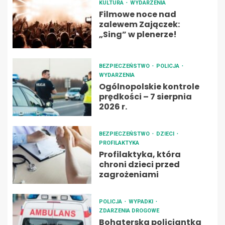
KULTURA
WYDARZENIA
Filmowe noce nad
zalewem Zajączek:
„Sing” w plenerze!
BEZPIECZEŃSTWO
POLICJA
WYDARZENIA
Ogólnopolskie kontrole
prędkości – 7 sierpnia
2026 r.
BEZPIECZEŃSTWO
DZIECI
PROFILAKTYKA
Profilaktyka, która
chroni dzieci przed
zagrożeniami
POLICJA
WYPADKI
ZDARZENIA DROGOWE
Bohaterska policjantka