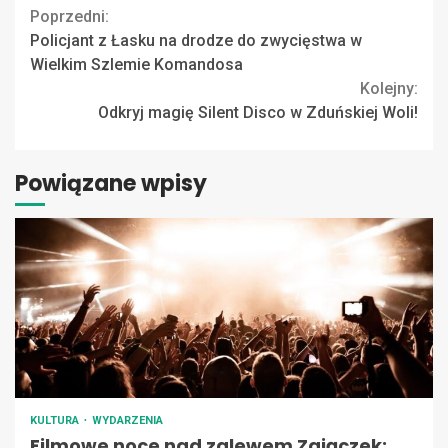
Continue
Poprzedni:
Policjant z Łasku na drodze do zwycięstwa w
Reading
Wielkim Szlemie Komandosa
Kolejny:
Odkryj magię Silent Disco w Zduńskiej Woli!
Powiązane wpisy
KULTURA
WYDARZENIA
Filmowe noce nad zalewem Zajączek: