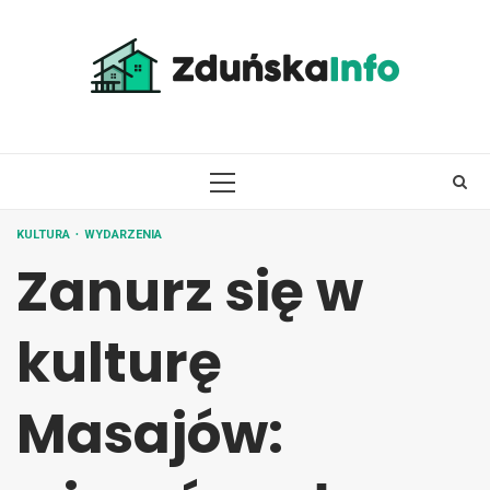
Skip
to
content
PRIMARY
MENU
KULTURA
WYDARZENIA
Zanurz się w
kulturę
Masajów: